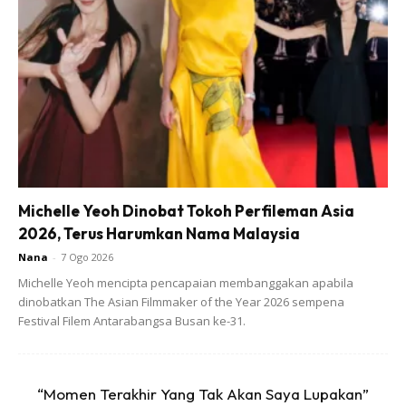
Caranya:
1. Basuh bersih halia dan toskan airnya.
2. Kemudian panaskan minyak dan goreng halia hingga
masak.
Michelle Yeoh Dinobat Tokoh Perfileman Asia
2026, Terus Harumkan Nama Malaysia
Ads
Nana
-
7 Ogo 2026
Michelle Yeoh mencipta pencapaian membanggakan apabila
dinobatkan The Asian Filmmaker of the Year 2026 sempena
Festival Filem Antarabangsa Busan ke-31.
“Momen Terakhir Yang Tak Akan Saya Lupakan”