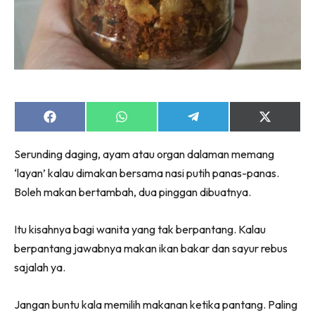
Share
Share
Share
Share
on
on
on
on
Facebook
WhatsApp
Telegram
X
Serunding daging, ayam atau organ dalaman memang
(Twitter)
‘layan’ kalau dimakan bersama nasi putih panas-panas.
Boleh makan bertambah, dua pinggan dibuatnya.
Itu kisahnya bagi wanita yang tak berpantang. Kalau
berpantang jawabnya makan ikan bakar dan sayur rebus
sajalah ya.
Jangan buntu kala memilih makanan ketika pantang. Paling