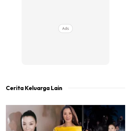
Ads
Bahan-bahan:
Cerita Keluarga Lain
Halia -diparut halus
Bawang putih -dihiris nipis
Ikan bilis ditumbuk
Chilli flakes (jika suka)