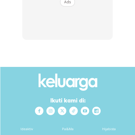
Ads
Ikuti kami di:
3. Panaskan minyak dan goreng ikan bilis. Ketepikan.
Ideaktiv
Pa&Ma
Hijabista