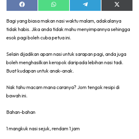
Share
Share
Share
Share
on
on
on
on
Facebook
WhatsApp
Telegram
X
Bagi yang biasa makan nasi waktu malam, adakalanya
(Twitter)
tidak habis. Jika anda tidak mahu menyimpannya sehingga
esok pagi boleh cuba petua ini.
Selain dijadikan apam nasi untuk sarapan pagi, anda juga
boleh menghasilkan keropok daripada lebihan nasi tadi.
Buat kudapan untuk anak-anak.
Nak tahu macam mana caranya? Jom tengok resipi di
bawah ini.
Bahan-bahan
1 mangkuk nasi sejuk, rendam 1 jam