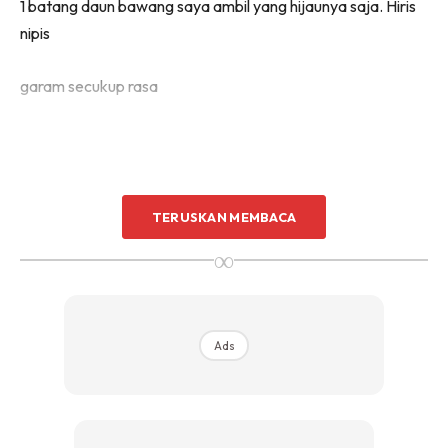
1 batang daun bawang saya ambil yang hijaunya saja. Hiris
nipis
garam secukup rasa
TERUSKAN MEMBACA
∞
Ads
Ads
Stok ayam/ kiub ayam