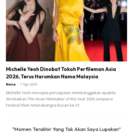
Ads
Michelle Yeoh Dinobat Tokoh Perfileman Asia
2026, Terus Harumkan Nama Malaysia
2.Masukkan garam, hirisan daun bawang dan kiub ayam.
Nana
-
7 Ogo 2026
Kemudian masukkan tepung ubi sedikit demi sedikit sambil
Michelle Yeoh mencipta pencapaian membanggakan apabila
dinobatkan The Asian Filmmaker of the Year 2026 sempena
dikacau perlahan-lahan sampai liat.
Festival Filem Antarabangsa Busan ke-31.
Anda mungkin berminat dengan
“Momen Terakhir Yang Tak Akan Saya Lupakan”