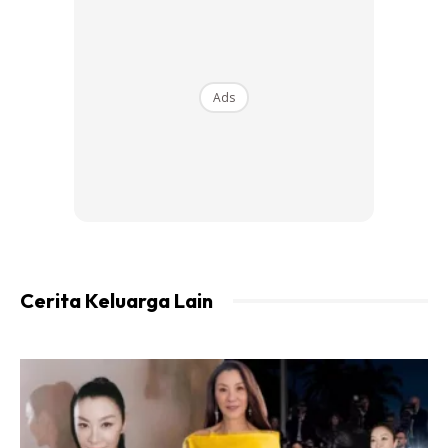
Langkah-langkahnya
1
of 4
Ads
Cerita Keluarga Lain
1.Kisar nasi, bawang putih, ketumbar sampai halus.