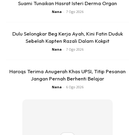
Suami Tunaikan Hasrat Isteri Derma Organ
Nana
-
7 Ogo 2026
Dulu Selongkar Beg Kerja Ayah, Kini Fatin Duduk
Sebelah Kapten Razali Dalam Kokpit
SHOPEE MY
SHOPEE MY
Nana
-
7 Ogo 2026
(1KG – 500G BABY )
Keropok Segera Baby
KEROPOK IKAN ASLI
Rangup Dari KILANG
KUALA BESUT ...
[500g]/ Keropok ...
Haroqs Terima Anugerah Khas UPSI, Titip Pesanan
RM9
RM15
RM26
RM15
Jangan Pernah Berhenti Belajar
Buy Now
Buy Now
Nana
-
6 Ogo 2026
1
/
5
❮
❯
Angkat adunan dan bentukkan lonjong(seperti keropok
lekor batang) dan rebus dalam air mendidih sehingga