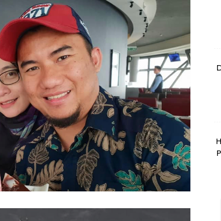
D
H
P