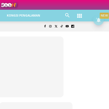
ree jer!
KONGSI PENGALAMAN
NEW
olisi Privasi