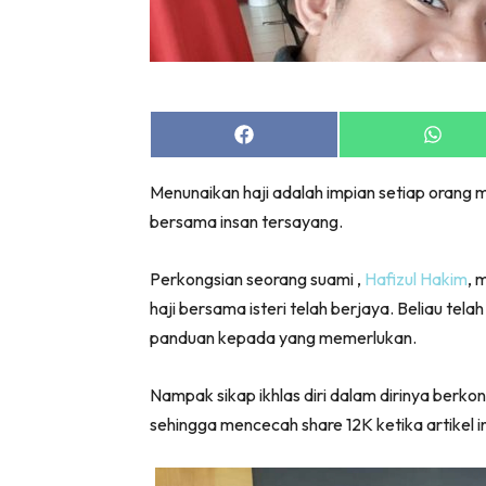
Share
Share
on
on
Facebook
Whats
Menunaikan haji adalah impian setiap orang m
bersama insan tersayang.
Perkongsian seorang suami ,
Hafizul Hakim
, 
haji bersama isteri telah berjaya. Beliau te
panduan kepada yang memerlukan.
Nampak sikap ikhlas diri dalam dirinya berkon
sehingga mencecah share 12K ketika artikel ini 