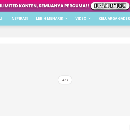
Dapatkan cerita, perkongsian dan info menarik. F
LI
INSPIRASI
LEBIH MENARIK
VIDEO
KELUARGA GADER
Dengan ini saya bersetuju dengan
Terma Penggunaan
dan
P
Langgan Sekarang
Langganan anda telah diterima. Terima kasih!
Ads
Mencari bahagia bersama KELUARGA?
Download dan baca sekarang di
KLIK DI SEENI