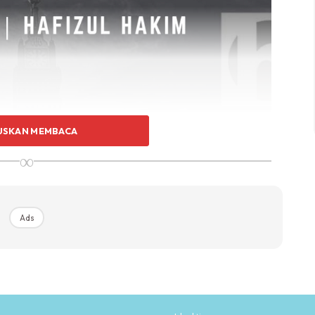
USKAN MEMBACA
∞
Ads