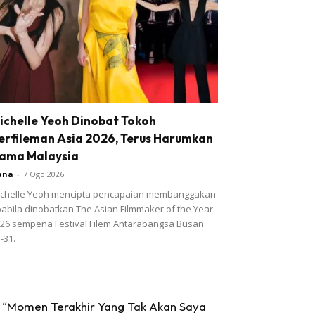
ichelle Yeoh Dinobat Tokoh
erfileman Asia 2026, Terus Harumkan
ama Malaysia
ana
-
7 Ogo 2026
chelle Yeoh mencipta pencapaian membanggakan
abila dinobatkan The Asian Filmmaker of the Year
26 sempena Festival Filem Antarabangsa Busan
-31.
“Momen Terakhir Yang Tak Akan Saya