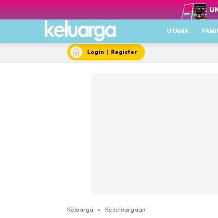
UTAMA
FAMI
Login
|
Register
Keluarga
»
Kekeluargaan