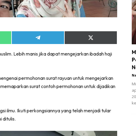
Share
Share
on
on
App
Telegram
X
M
uslim. Lebih manis jika dapat mengejarkan ibadah haji
(Twitter)
P
N
N
mengenai permohonan surat rayuan untuk mengejarkan
Mi
lah memaparkan surat contoh permohonan untuk dijadikan
ap
20
ke
gsi ilmu. Ikuti perkongsiannya yang telah menjadi tular
ditulis.