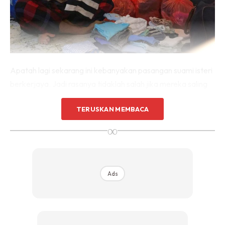
Apatah lagi sekarang ini kebanyakan pasangan suami isteri
berkerjaya. Jadi rasanya tidaklah salah jika mereka saling
membantu dalam menguruskan rumah tangga.
TERUSKAN MEMBACA
Ramai isteri yang mahu menjadi `isteri mithali’ sehingga
∞
takut untuk meminta suami membantu kerja rumah. Ini
bukan soalnya kerana `membiarkan’ suami begitu sahaja
boleh menyebabkan dia menjadi “pemalas’!
Ads
Lagipun bukan suami tidak pernah melakukannya sebab
kerja-kerja rumah bukanlah suatu yang asing sewaktu dia
hidup bujang dahulu. Hadamkan perkongsian dari