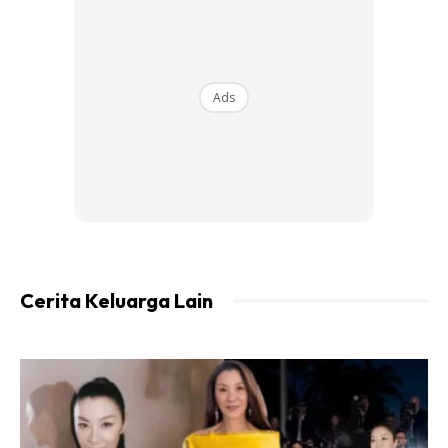
saudara
Firdaus Shakirin
tentang isu ini.
Ads
“Buat keje2 rumah ni tak susah sebenarnya…”
Cerita Keluarga Lain