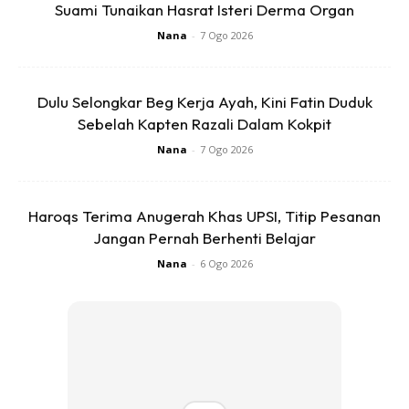
Suami Tunaikan Hasrat Isteri Derma Organ
tetap kena buat jgak walaupun kini dah bergelar suami dan
Nana
-
7 Ogo 2026
ada isteri…
Dulu Selongkar Beg Kerja Ayah, Kini Fatin Duduk
Sebelah Kapten Razali Dalam Kokpit
Nana
-
7 Ogo 2026
Ads
Haroqs Terima Anugerah Khas UPSI, Titip Pesanan
Jangan Pernah Berhenti Belajar
Nana
-
6 Ogo 2026
Balik keje, instead of bagi arahan atau mempersoalkan
kenapa isteri tak buat itu, kenapa isteri xbuat ini, why not
kita ja yg buat…Susah? Tak…Ambik masa yg lama? Tak…