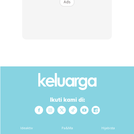
Guna tenaga yg byk? Tak
Ads
Ikuti kami di:
Ideaktiv
Pa&Ma
Hijabista