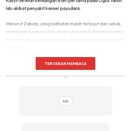
Kasyfi setelah kehilangan isteri pertama pada Ogos tahun
lalu akibat penyakit kanser payudara.
Menurut Zabida, yang kelihatan masih terkejut dan sebak,
pemergian tunangnya itu amat sukar untuk diterima kerana
mereka hanya tinggal dua hari sahaja lagi sebelum bergelar
suami isteri.
TERUSKAN MEMBACA
∞
Ads