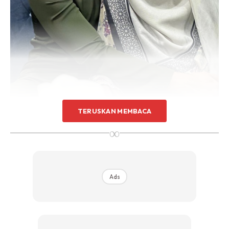
TERUSKAN MEMBACA
“Saya pengurus yang mewakili pihak Khai ingin
∞
memaklumkan bahawa Mak Ros (panggilan ibu Khai)
telah menghembuskan nafas terakhir di Perlis sekitar
jam 10.40pm.
Ads
“Proses solat jenazah akan diadakan pada 3 Jan di Masjid
Tuanku, Kangar sejurus selepas solat Zohor diikuti dengan
pengkebumian di tanah perkuburan Tok Paduka,”
kongsinya.