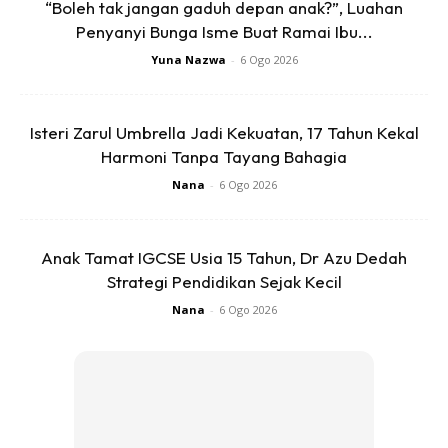
“Boleh tak jangan gaduh depan anak?”, Luahan
Penyanyi Bunga Isme Buat Ramai Ibu...
Yuna Nazwa
-
6 Ogo 2026
Isteri Zarul Umbrella Jadi Kekuatan, 17 Tahun Kekal
Harmoni Tanpa Tayang Bahagia
Nana
-
6 Ogo 2026
Anak Tamat IGCSE Usia 15 Tahun, Dr Azu Dedah
Strategi Pendidikan Sejak Kecil
Nana
-
6 Ogo 2026
Tidak dapat dipastikan namun ibu Khai dikhabarkan telah