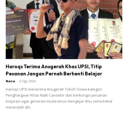
Sementara itu, menurut perkongsian adik Khai, Syakira
Baharuddin, ibu tercinta mereka meninggal dunia dalam
keadaan tidur.
Haroqs Terima Anugerah Khas UPSI, Titip
“Mohon sedekah al-Fatihah buat ibunda tercinta Rosnah
Pesanan Jangan Pernah Berhenti Belajar
binti Mohamad. Mak pergi dalam keadaan tidur,” tulisnya.
Nana
-
6 Ogo 2026
Haroqs UPSI menerima Anugerah Tokoh Siswa kategori
Penghargaan Khas Naib Canselor dan berkongsi pesanan
inspirasi agar generasi muda terus mengejar ilmu serta kekal
merendah diri.