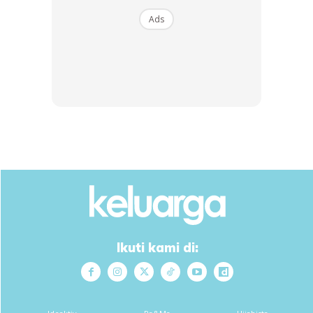
lama mengalami masalah kesihatan yang kurang
Ads
memuaskan.
Malah beberapa perkongsian hantaran di Instagramnya,
Khai sering berkongsi masalah ibunya yang kurang sihat.
Ads
Ikuti kami di: