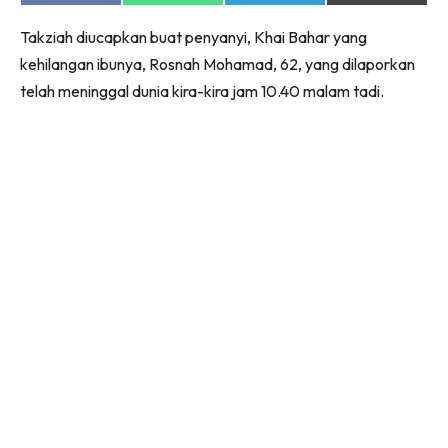
on
on
on
on
Facebook
WhatsApp
Telegram
X
Takziah diucapkan buat penyanyi, Khai Bahar yang
(Twitter)
kehilangan ibunya, Rosnah Mohamad, 62, yang dilaporkan
telah meninggal dunia kira-kira jam 10.40 malam tadi.