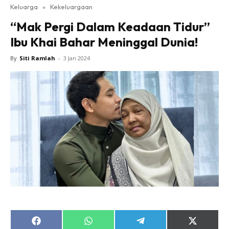
Keluarga
»
Kekeluargaan
“Mak Pergi Dalam Keadaan Tidur”
Ibu Khai Bahar Meninggal Dunia!
By
Siti Ramlah
-
3 Jan 2024
Share
Share
Share
Share