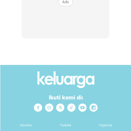
Ads
STRAWBERI
Buah strawberi merupakan sumber vitamin C paling
berkesan dalam mencerahkan kulit. Bukan saja kaya
potasium, folat dan serat, tetapi juga antioksida.
Hancurkan tiga biji buah strawberi dan sapu pada wajah
selama 10 minit. Kemudian bersih menggunakan air bersih.
Anda mungkin berminat dengan
Ikuti kami di:
Ideaktiv
Pa&Ma
Hijabista