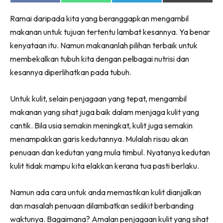
on
on
on
on
Facebook
WhatsApp
Telegram
X
Ramai daripada kita yang beranggapkan mengambil
(Twitter)
makanan untuk tujuan tertentu lambat kesannya. Ya benar
kenyataan itu. Namun makananlah pilihan terbaik untuk
membekalkan tubuh kita dengan pelbagai nutrisi dan
kesannya diperlihatkan pada tubuh.
Untuk kulit, selain penjagaan yang tepat, mengambil
makanan yang sihat juga baik dalam menjaga kulit yang
cantik. Bila usia semakin meningkat, kulit juga semakin
menampakkan garis kedutannya. Mulalah risau akan
penuaan dan kedutan yang mula timbul. Nyatanya kedutan
kulit tidak mampu kita elakkan kerana tua pasti berlaku.
Namun ada cara untuk anda memastikan kulit dianjalkan
dan masalah penuaan dilambatkan sedikit berbanding
waktunya. Bagaimana? Amalan penjagaan kulit yang sihat