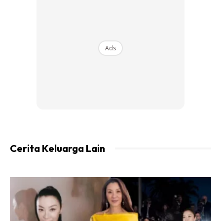
TIMUN
Kandungan bahan berwarna hijau yang terdapat di dalam
Ads
sebiji buah timun membantu melembapkan kulit. Mulakan
setiap hari anda dengan mengambil segelas jus timun ini.
Menu yang disarankan adalah dengan mencampurkan
timun bersama epal hijau atau sedikit yogurt asli di
dalamnya. Kisarkan dan minum. Amalkan diminum setiap
hari. Selain awet muda, ia membantu membuang toksin
kotor yang menjadi punca kulit tampak lesu.
Cerita Keluarga Lain