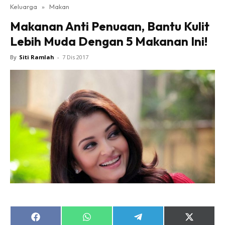
Keluarga
»
Makan
Makanan Anti Penuaan, Bantu Kulit
Lebih Muda Dengan 5 Makanan Ini!
By
Siti Ramlah
-
7 Dis 2017
Share
Share
Share
Share