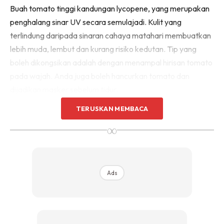
Buah tomato tinggi kandungan lycopene, yang merupakan
penghalang sinar UV secara semulajadi. Kulit yang
terlindung daripada sinaran cahaya matahari membuatkan
lebih muda, lembut dan kurang risiko kedutan. Tip yang
boleh dikongsikan adalah dengan menampal hirisan tomato
pada wajah. Anda juga boleh hancurkan tomato dan
dijadikan masker sebelum tidur.
TERUSKAN MEMBACA
∞
Ads
Ads