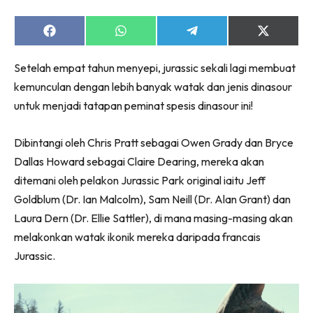
Share
Share
Share
Share
on
on
on
on
Facebook
WhatsApp
Telegram
X
Setelah empat tahun menyepi, jurassic sekali lagi membuat
(Twitter)
kemunculan dengan lebih banyak watak dan jenis dinasour
untuk menjadi tatapan peminat spesis dinasour ini!
Dibintangi oleh Chris Pratt sebagai Owen Grady dan Bryce
Dallas Howard sebagai Claire Dearing, mereka akan
ditemani oleh pelakon Jurassic Park original iaitu Jeff
Goldblum (Dr. Ian Malcolm), Sam Neill (Dr. Alan Grant) dan
Laura Dern (Dr. Ellie Sattler), di mana masing-masing akan
melakonkan watak ikonik mereka daripada francais
Jurassic.