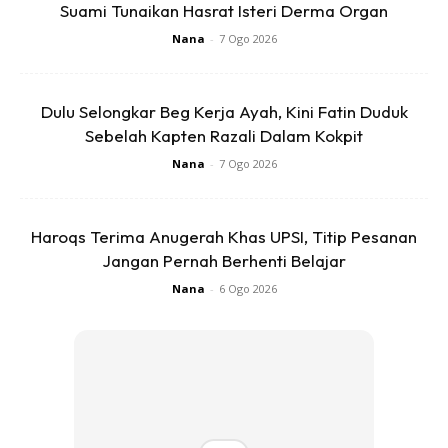
Suami Tunaikan Hasrat Isteri Derma Organ
Nana
-
7 Ogo 2026
Dulu Selongkar Beg Kerja Ayah, Kini Fatin Duduk
Sebelah Kapten Razali Dalam Kokpit
Nana
-
7 Ogo 2026
SHOPEE MY
SHOPEE MY
CENDAWAN RANGUP BY
[500g – 1kg] Frozen Halal
HERO CHEF
Dimsum / Dimsum Sejuk
B...
Haroqs Terima Anugerah Khas UPSI, Titip Pesanan
RM14.6
RM24
RM14.6
RM49
Jangan Pernah Berhenti Belajar
Nana
-
6 Ogo 2026
Buy Now
Buy Now
1
/
5
❮
❯