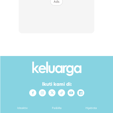
Ads
Ikuti kami di:
Ideaktiv
Pa&Ma
Hijabista