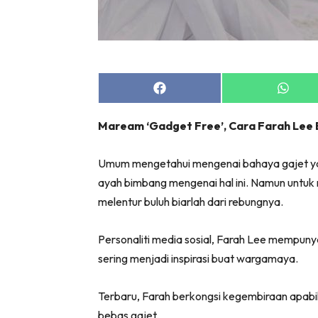
Share
Share
on
on
Facebook
Whats
Maream ‘Gadget Free’, Cara Farah Le
Umum mengetahui mengenai bahaya gajet ya
ayah bimbang mengenai hal ini. Namun untuk m
melentur buluh biarlah dari rebungnya.
Personaliti media sosial, Farah Lee mempunya
sering menjadi inspirasi buat wargamaya.
Terbaru, Farah berkongsi kegembiraan apab
bebas gajet.