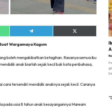
Share
Share
on
on
App
Telegram
X
I
e Buat Wargamaya Kagum
(Twitter)
A
N
ng boleh mengakibatkan ketagihan. Rasanya semua ibu
Pe
endidik anak biarlah sejak kecil bak kata peribahasa,
ge
be
i cara tersendiri mendidik anaknya sejak kecil. Caranya
“
ila pada usia 8 tahun anak kesayangannya Maream