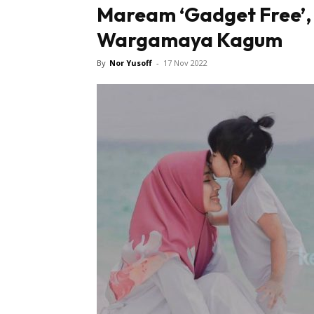
Maream ‘Gadget Free’,
Wargamaya Kagum
By
Nor Yusoff
-
17 Nov 2022