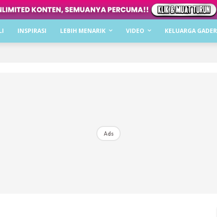
Dapatkan cerita, perkongsian dan info menarik. F
LI
INSPIRASI
LEBIH MENARIK
VIDEO
KELUARGA GADER
Dengan ini saya bersetuju dengan
Terma Penggunaan
dan
P
Langgan Sekarang
Langganan anda telah diterima. Terima kasih!
Ads
Mencari bahagia bersama KELUARGA?
Download dan baca sekarang di
KLIK DI SEENI