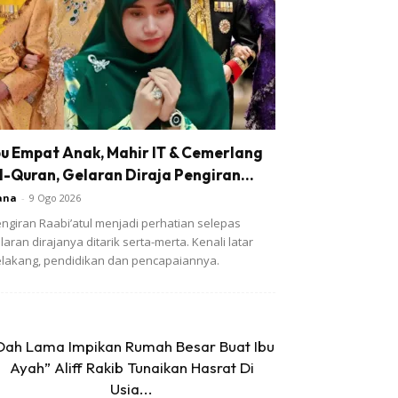
bu Empat Anak, Mahir IT & Cemerlang
l-Quran, Gelaran Diraja Pengiran...
ana
-
9 Ogo 2026
ngiran Raabi’atul menjadi perhatian selepas
laran dirajanya ditarik serta-merta. Kenali latar
lakang, pendidikan dan pencapaiannya.
Dah Lama Impikan Rumah Besar Buat Ibu
Ayah” Aliff Rakib Tunaikan Hasrat Di
Usia...