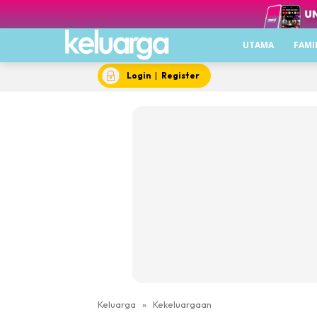
UTAMA
FAMI
Login
|
Register
Keluarga
»
Kekeluargaan