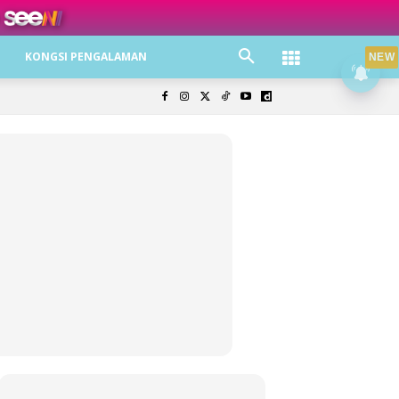
ree jer!
KONGSI PENGALAMAN
NEW
olisi Privasi