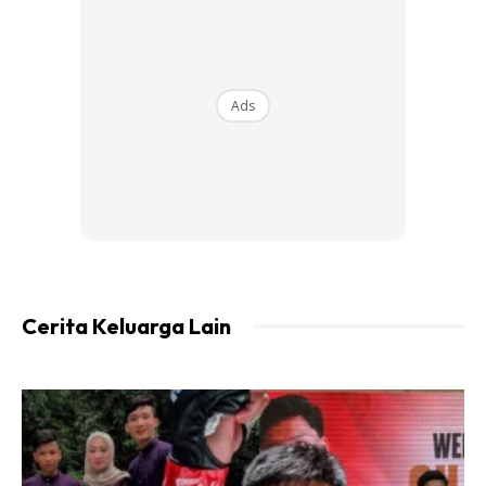
Ads
Isteri kepada ahli perniagaan, Mohd Hafez Halimi Abdul
Hamid itu juga menerangkan dia kini perlahan-lahan
bertudung.
Cerita Keluarga Lain
Ads