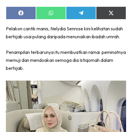
Share
Share
Share
Share
on
on
on
on
Facebook
WhatsApp
Telegram
X
Pelakon cantik manis, Nelydia Senrose kini kelihatan sudah
(Twitter)
berhijab usai pulang daripada menunaikan ibadah umrah.
Penampilan terbarunya itu membuatkan ramai peminatnya
memuji dan mendoakan semoga dia Istiqomah dalam
berhijab.