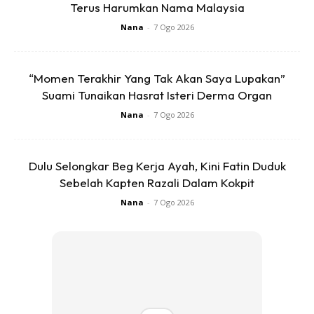
Terus Harumkan Nama Malaysia
Nana
-
7 Ogo 2026
“Momen Terakhir Yang Tak Akan Saya Lupakan”
Suami Tunaikan Hasrat Isteri Derma Organ
Nana
-
7 Ogo 2026
Dulu Selongkar Beg Kerja Ayah, Kini Fatin Duduk
Sebelah Kapten Razali Dalam Kokpit
Nana
-
7 Ogo 2026
“Saya mengharapkan pengakhiran yang baik dalam hidup
ini. Jujur takut andai tersilap percaturan, hati boleh
berubah.