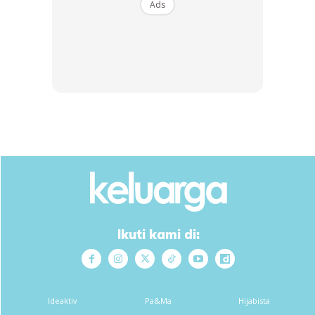
Ads
Ikuti kami di:
Ideaktiv
Pa&Ma
Hijabista