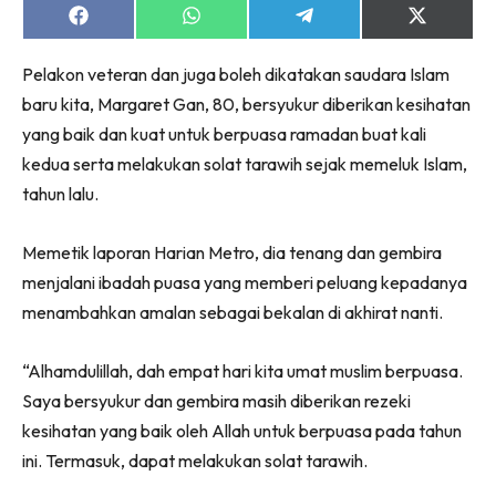
Share
Share
Share
Share
on
on
on
on
Facebook
WhatsApp
Telegram
X
Pelakon veteran dan juga boleh dikatakan saudara Islam
(Twitter)
baru kita, Margaret Gan, 80, bersyukur diberikan kesihatan
yang baik dan kuat untuk berpuasa ramadan buat kali
kedua serta melakukan solat tarawih sejak memeluk Islam,
tahun lalu.
Memetik laporan Harian Metro, dia tenang dan gembira
menjalani ibadah puasa yang memberi peluang kepadanya
menambahkan amalan sebagai bekalan di akhirat nanti.
“Alhamdulillah, dah empat hari kita umat muslim berpuasa.
Saya bersyukur dan gembira masih diberikan rezeki
kesihatan yang baik oleh Allah untuk berpuasa pada tahun
ini. Termasuk, dapat melakukan solat tarawih.