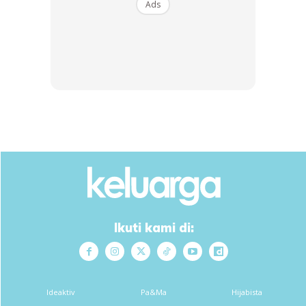
Ads
Anda mungkin berminat dengan
SHOPEE MY
SHOPEE MY
CENDAWAN RANGUP BY
[500g – 1kg] Frozen Halal
HERO CHEF
Dimsum / Dimsum Sejuk
B...
Ikuti kami di:
RM14.6
RM24
RM14.6
RM49
Buy Now
Buy Now
Ideaktiv
Pa&Ma
Hijabista