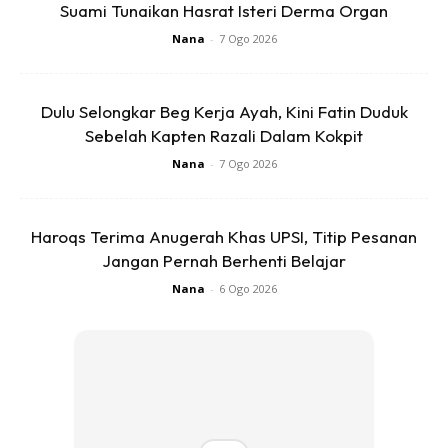
Suami Tunaikan Hasrat Isteri Derma Organ
Terdahulu, Margaret bersyukur impian anak tunggalnya,
Nana
-
7 Ogo 2026
Mohd Taufik Gan, 38, untuk melihat dia memeluk agama
Islam termakbul pada 15 Februari tahun lalu selepas
Dulu Selongkar Beg Kerja Ayah, Kini Fatin Duduk
menunggu dengan sabar bertahun-tahun lamanya.
Sebelah Kapten Razali Dalam Kokpit
Nana
-
7 Ogo 2026
Haroqs Terima Anugerah Khas UPSI, Titip Pesanan
Jangan Pernah Berhenti Belajar
Ads
Nana
-
6 Ogo 2026
Sumber : Harian Metro