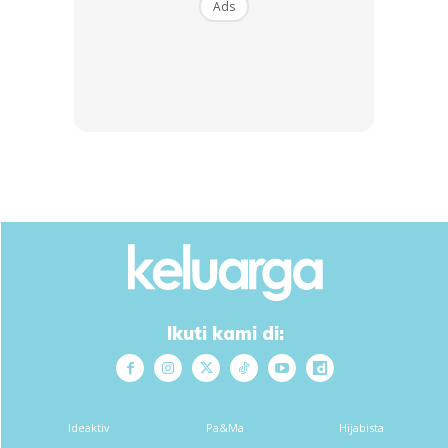
Ads
Ikuti kami di:
Ads
Ideaktiv
Pa&Ma
Hijabista