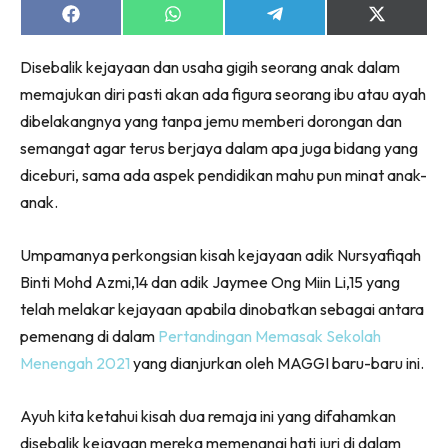
Share
Share
Share
Share
on
on
on
on
Facebook
WhatsApp
Telegram
X
Disebalik kejayaan dan usaha gigih seorang anak dalam
(Twitter)
memajukan diri pasti akan ada figura seorang ibu atau ayah
dibelakangnya yang tanpa jemu memberi dorongan dan
semangat agar terus berjaya dalam apa juga bidang yang
diceburi, sama ada aspek pendidikan mahu pun minat anak-
anak.
Umpamanya perkongsian kisah kejayaan adik Nursyafiqah
Binti Mohd Azmi,14 dan adik Jaymee Ong Miin Li,15 yang
telah melakar kejayaan apabila dinobatkan sebagai antara
pemenang di dalam
Pertandingan Memasak Sekolah
Menengah 2021
yang dianjurkan oleh MAGGI baru-baru ini.
Ayuh kita ketahui kisah dua remaja ini yang difahamkan
disebalik kejayaan mereka memenangi hati juri di dalam