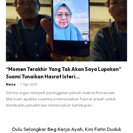
“Arwah ayah dulu ajar mak kalau sayang anak jangan
beratkan dia. Dia dah banyak tanggungjawab, kita mak ni
tak boleh perintah-perintah. Jangan pasal kita ikut nafsu,
anak pula jatuh derhaka.
Mak kena selalu mudahkan anak. Awak jadi mak pun kena
“Momen Terakhir Yang Tak Akan Saya Lupakan”
gini.
Suami Tunaikan Hasrat Isteri...
Nana
-
7 Ogo 2026
Derma organ menjadi peninggalan penuh makna Romaizam
Marzuan apabila suaminya menunaikan hasrat arwah untuk
membantu pesakit lain meneruskan kehidupan.
Ads
Dulu Selongkar Beg Kerja Ayah, Kini Fatin Duduk