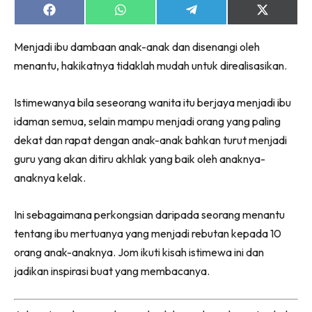
Share
Share
Share
Share
on
on
on
on
Facebook
WhatsApp
Telegram
X
Menjadi ibu dambaan anak-anak dan disenangi oleh
(Twitter)
menantu, hakikatnya tidaklah mudah untuk direalisasikan.
Istimewanya bila seseorang wanita itu berjaya menjadi ibu
idaman semua, selain mampu menjadi orang yang paling
dekat dan rapat dengan anak-anak bahkan turut menjadi
guru yang akan ditiru akhlak yang baik oleh anaknya-
anaknya kelak.
Ini sebagaimana perkongsian daripada seorang menantu
tentang ibu mertuanya yang menjadi rebutan kepada 10
orang anak-anaknya. Jom ikuti kisah istimewa ini dan
jadikan inspirasi buat yang membacanya.