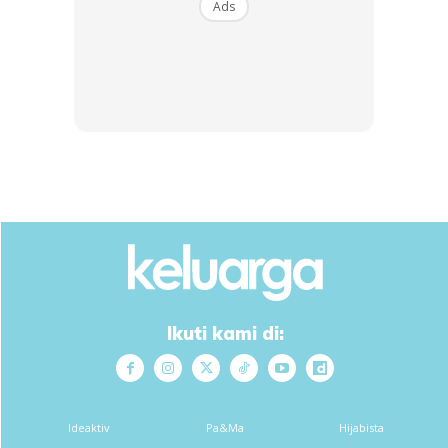
Ads
Ibu Rebutan Anak
Mak ni bila rilek tak beratkan anak memang jadi rebutan
semua anak. Kalau dia datang kolumpo, habis semua anak
ajak mak tido umah diorang.
Anda mungkin berminat dengan
Ikuti kami di:
Ideaktiv
Pa&Ma
Hijabista