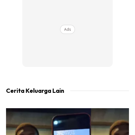
Ads
“Hish tak payahlah. Moh kita siap ke masjid”
Ah sudah, mak mertua aku ni terasa sangat ke sampai
cakap gini?
“Mak terasa ke? Boleh je call diorang ni” mula dah kak kay
Cerita Keluarga Lain
tak sedap hati.
Sayangkan Anak Jangan
Beratkan Dia