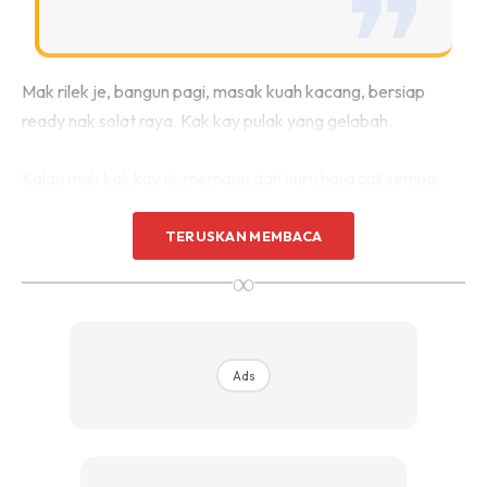
Mak rilek je, bangun pagi, masak kuah kacang, bersiap
ready nak solat raya. Kak kay pulak yang gelabah.
Kalau mak kak kay ni, memang dah huru hara call semua
orang suruh balik pakej kirim lemang rendang bagai. Tapi
mak mertua kak kay ni lain. Sangat lain.
TERUSKAN MEMBACA
∞
“Mak, nak orang call sesape ke pepagi ni?”
Ads
Ads