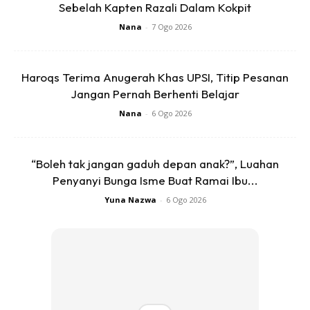
Sebelah Kapten Razali Dalam Kokpit
Nana
-
7 Ogo 2026
Haroqs Terima Anugerah Khas UPSI, Titip Pesanan
Kalau dia balik alhamdulilah, tak balik pun takpe, jangan kita
Jangan Pernah Berhenti Belajar
beratkan mereka. Allah dah kata anak-anak ni hiburan
Nana
-
6 Ogo 2026
dunia, kita yang pilih nak lalai dengan dia atau nak jadikan
pahala.
“Boleh tak jangan gaduh depan anak?”, Luahan
Toksah kalut lah”
Penyanyi Bunga Isme Buat Ramai Ibu...
Yuna Nazwa
-
6 Ogo 2026
Pergh deeeeeep weh! Deep habis ustazah kholma bagi
sebijik kat ai, hamik kau! 1st time dapat ilmu gini dari mak
mertua sendiri, sentap oi, sumpah sentap.
Elok je sampai masjid, ada belaka anak-anak dia. Sampai
rumah lagilah ramai semua ada.