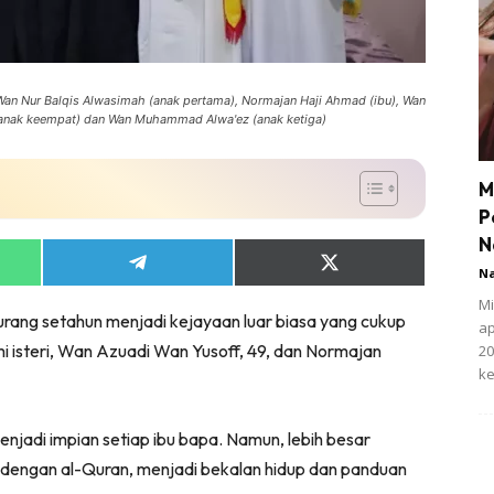
 Wan Nur Balqis Alwasimah (anak pertama), Normajan Haji Ahmad (ibu), Wan
 (anak keempat) dan Wan Muhammad Alwa'ez (anak ketiga)
M
P
N
Share
Share
N
on
on
App
Telegram
X
Mi
ang setahun menjadi kejayaan luar biasa yang cukup
(Twitter)
ap
 isteri, Wan Azuadi Wan Yusoff, 49, dan Normajan
20
ke
njadi impian setiap ibu bapa. Namun, lebih besar
t dengan al-Quran, menjadi bekalan hidup dan panduan