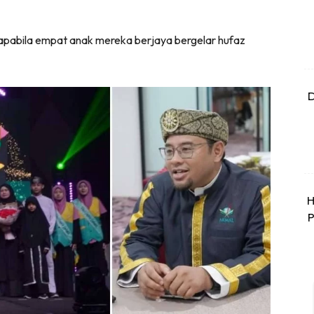
i apabila empat anak mereka berjaya bergelar hufaz
D
H
P