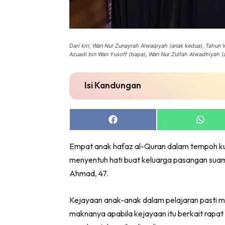
Dari kiri; Wan Nur Zunayrah Alwaqiyah (anak kedua), Tahun
Azuadi bin Wan Yusoff (bapa), Wan Nur Zulfah Alwadhiyah
Isi Kandungan
Share
Share
on
on
Facebook
Whats
Empat anak hafaz al-Quran dalam tempoh kur
menyentuh hati buat keluarga pasangan suami
Ahmad, 47.
Kejayaan anak-anak dalam pelajaran pasti me
maknanya apabila kejayaan itu berkait rapa