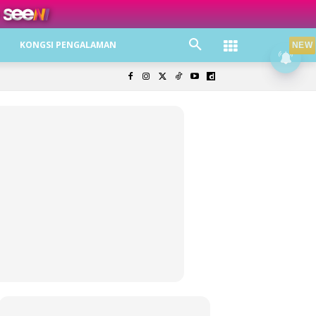
ree jer!
KONGSI PENGALAMAN
NEW
olisi Privasi