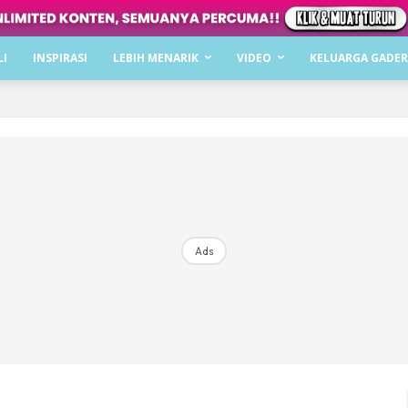
Dapatkan cerita, perkongsian dan info menarik. F
LI
INSPIRASI
LEBIH MENARIK
VIDEO
KELUARGA GADER
Dengan ini saya bersetuju dengan
Terma Penggunaan
dan
P
Langgan Sekarang
Langganan anda telah diterima. Terima kasih!
Ads
Mencari bahagia bersama KELUARGA?
Download dan baca sekarang di
KLIK DI SEENI