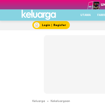
UTAMA
FAMI
Login
|
Register
Keluarga
»
Kekeluargaan