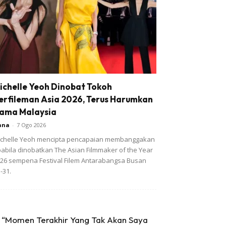
ichelle Yeoh Dinobat Tokoh
erfileman Asia 2026, Terus Harumkan
ama Malaysia
ana
-
7 Ogo 2026
chelle Yeoh mencipta pencapaian membanggakan
abila dinobatkan The Asian Filmmaker of the Year
26 sempena Festival Filem Antarabangsa Busan
-31.
“Momen Terakhir Yang Tak Akan Saya