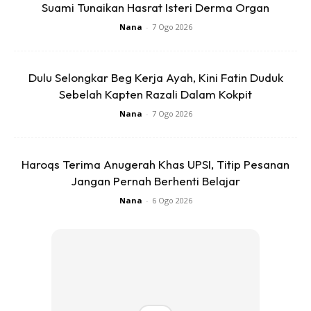
Suami Tunaikan Hasrat Isteri Derma Organ
Nana
-
7 Ogo 2026
Dulu Selongkar Beg Kerja Ayah, Kini Fatin Duduk
Sebelah Kapten Razali Dalam Kokpit
Nana
-
7 Ogo 2026
Remaja hilang, Nur Izzati Humaira Azizul, 19, yang dipercayai tersesat ketika
mendaki Bukit Changkat Asa, Tanjung Malim, ditemukan meninggal dunia
oleh pasukan penyelamat hari ini.
Haroqs Terima Anugerah Khas UPSI, Titip Pesanan
Jangan Pernah Berhenti Belajar
Nana
-
6 Ogo 2026
Kehilangan Nur Izzati Undang Pilu
Kehilangan Nur Izzati mengundang kebimbangan keluarga
serta orang ramai yang mengikuti perkembangan operasi
pencarian sejak awal. Harapan untuk menemui mangsa