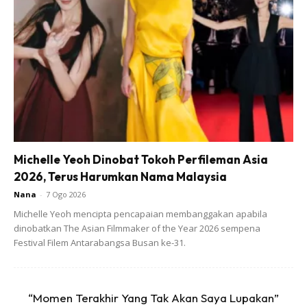
Ads
Mangsa dikatakan mengambil keputusan untuk berjalan
Michelle Yeoh Dinobat Tokoh Perfileman Asia
sendirian agar tiba lebih awal kerana berasa panas dan
2026, Terus Harumkan Nama Malaysia
penat. Namun, langkah itu akhirnya bertukar detik cemas
Nana
-
7 Ogo 2026
apabila dia gagal dikesan selepas itu.
Michelle Yeoh mencipta pencapaian membanggakan apabila
dinobatkan The Asian Filmmaker of the Year 2026 sempena
Festival Filem Antarabangsa Busan ke-31.
“Momen Terakhir Yang Tak Akan Saya Lupakan”