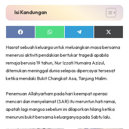
Isi Kandungan
Share
Share
Share
Share
on
on
on
on
Facebook
WhatsApp
Telegram
X
Hasrat sebuah keluarga untuk meluangkan masa bersama
(Twitter)
menerusi aktiviti pendakian bertukar tragedi apabila
remaja berusia 19 tahun, Nur Izzati Humaira Azizul,
ditemukan meninggal dunia selepas dipercayai tersesat
ketika mendaki Bukit Changkat Asa, Tanjung Malim.
Penemuan Allahyarham pada hari keempat operasi
mencari dan menyelamat (SAR) itu meruntun hati ramai,
apatah lagi mangsa sebelum ini dilaporkan hilang ketika
menuruni bukit bersama keluarganya pada Sabtu lalu.