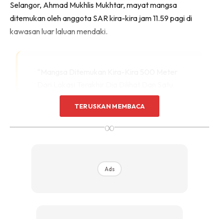
Selangor, Ahmad Mukhlis Mukhtar, mayat mangsa
ditemukan oleh anggota SAR kira-kira jam 11.59 pagi di
kawasan luar laluan mendaki.
“Mangsa Ditemukan Kira-Kira 500 Meter
Dari Lokasi Terakhir Dia Dilihat Dan Satu
Kilometer Dari Pos Kawalan Tempat
TERUSKAN MEMBACA
Kejadian (PKTK).
∞
“Pasukan SAR Mengambil Masa 20 Minit
Membawa Mayat Ke PKTK Menggunakan
Pengusung,” Katanya Kepada Bernama.
Ads
Mayat Nur Izzati kemudiannya diserahkan kepada pihak