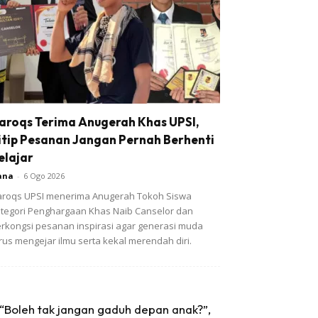
aroqs Terima Anugerah Khas UPSI,
itip Pesanan Jangan Pernah Berhenti
elajar
ana
-
6 Ogo 2026
roqs UPSI menerima Anugerah Tokoh Siswa
tegori Penghargaan Khas Naib Canselor dan
rkongsi pesanan inspirasi agar generasi muda
rus mengejar ilmu serta kekal merendah diri.
“Boleh tak jangan gaduh depan anak?”,