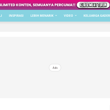
Dapatkan cerita, perkongsian dan info menarik. F
LI
INSPIRASI
LEBIH MENARIK
VIDEO
KELUARGA GADER
Dengan ini saya bersetuju dengan
Terma Penggunaan
dan
P
Langgan Sekarang
Langganan anda telah diterima. Terima kasih!
Ads
Mencari bahagia bersama KELUARGA?
Download dan baca sekarang di
KLIK DI SEENI