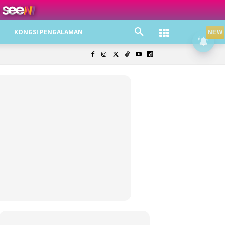
ree jer!
KONGSI PENGALAMAN
NEW
olisi Privasi