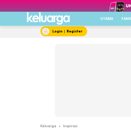
UTAMA
FAMI
Login
|
Register
Keluarga
»
Inspirasi