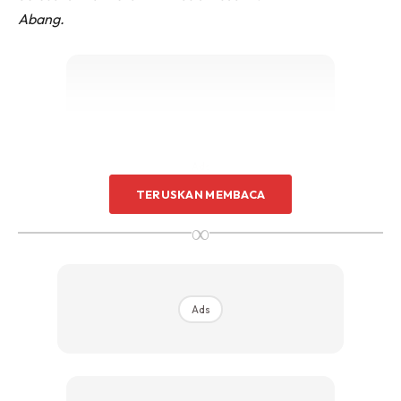
Abang.
Ads
TERUSKAN MEMBACA
∞
Ads
I Baru Selesai Buat Umrah Untuk You Kali
Ni.
Miss You Paa…