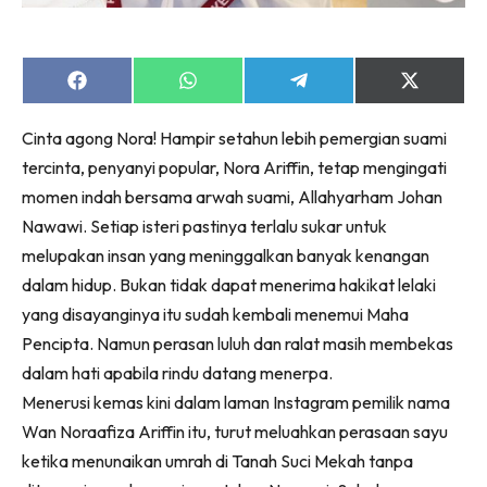
Share
Share
Share
Share
on
on
on
on
Facebook
WhatsApp
Telegram
X
Cinta agong Nora! Hampir setahun lebih pemergian suami
(Twitter)
tercinta, penyanyi popular, Nora Ariffin, tetap mengingati
momen indah bersama arwah suami, Allahyarham Johan
Nawawi. Setiap isteri pastinya terlalu sukar untuk
melupakan insan yang meninggalkan banyak kenangan
dalam hidup. Bukan tidak dapat menerima hakikat lelaki
yang disayanginya itu sudah kembali menemui Maha
Pencipta. Namun perasan luluh dan ralat masih membekas
dalam hati apabila rindu datang menerpa.
Menerusi kemas kini dalam laman Instagram pemilik nama
Wan Noraafiza Ariffin itu, turut meluahkan perasaan sayu
ketika menunaikan umrah di Tanah Suci Mekah tanpa