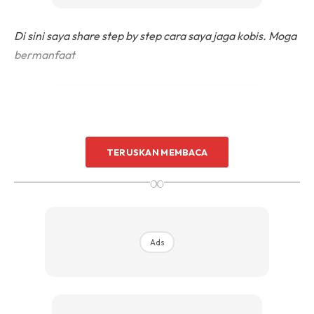
Di sini saya share step by step cara saya jaga kobis. Moga
bermanfaat
TERUSKAN MEMBACA
Ads
∞
Ads