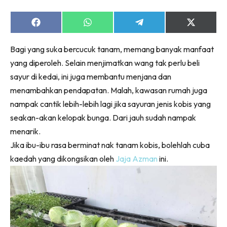
Share
Share
Share
Share
on
on
on
on
Facebook
WhatsApp
Telegram
X
Bagi yang suka bercucuk tanam, memang banyak manfaat
(Twitter)
yang diperoleh. Selain menjimatkan wang tak perlu beli
sayur di kedai, ini juga membantu menjana dan
menambahkan pendapatan. Malah, kawasan rumah juga
nampak cantik lebih-lebih lagi jika sayuran jenis kobis yang
seakan-akan kelopak bunga. Dari jauh sudah nampak
menarik.
Jika ibu-ibu rasa berminat nak tanam kobis, bolehlah cuba
kaedah yang dikongsikan oleh
Jaja Azman
ini.