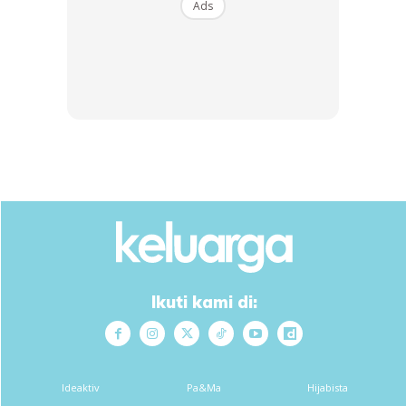
Ads
Ikuti kami di:
Ideaktiv
Pa&Ma
Hijabista