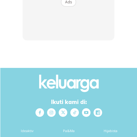
Ads
Ikuti kami di:
Ideaktiv
Pa&Ma
Hijabista