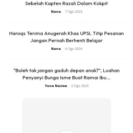
Sebelah Kapten Razali Dalam Kokpit
orang-orang berkerusi roda mahupun orang tua yang tiada
Nana
-
7 Ogo 2026
tenaga di lapangan tersebut.
5)Bila sampai lapangan terbang Jeddah atau
Haroqs Terima Anugerah Khas UPSI, Titip Pesanan
Madinah,kebiasaannya,pengangkutan bagi para tetamu
Jangan Pernah Berhenti Belajar
Allah(orang yang akan membuat umrah dahulu atau ziarah
Nana
-
6 Ogo 2026
dahulu) dengan menaiki bas.Oleh sebab itu,perancangan
awal diperlukan untuk kita menempah teksi dari agensi di
Malaysia(sediakan duit lebih).
“Boleh tak jangan gaduh depan anak?”, Luahan
Penyanyi Bunga Isme Buat Ramai Ibu...
Yuna Nazwa
-
6 Ogo 2026