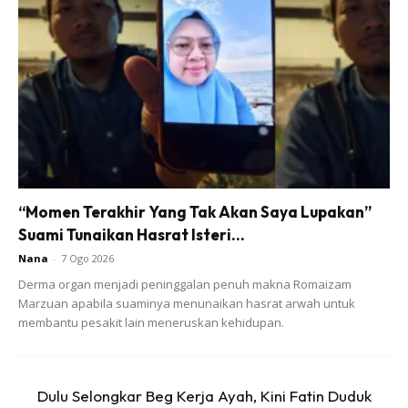
Ads
3)Kat lapangan terbang Malaysia-orang OKU & keluarga
diberi keutamaan dan ada kerusi roda kecil khas kapal
“Momen Terakhir Yang Tak Akan Saya Lupakan”
terbang untuk bawa ahli keluarga OKU untuk duduk dalam
Suami Tunaikan Hasrat Isteri...
kapal terbang & boleh request kat pramugara atau
Nana
-
7 Ogo 2026
pramugari.
Derma organ menjadi peninggalan penuh makna Romaizam
Marzuan apabila suaminya menunaikan hasrat arwah untuk
4)Tiba Lapangan terbang Jeddah & Madinah(Ahli Keluarga
membantu pesakit lain meneruskan kehidupan.
OKU diturunkan dari kapal dan menaiki satu kerusi roda
khas kapal terbang dan ditempatkan di kerusi roda masing-
Dulu Selongkar Beg Kerja Ayah, Kini Fatin Duduk
masing. Kemudian ada satu kren khas akan bawa turun