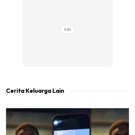
Ads
1)Rujuk agensi tersebut berkenaan pakej umrah dan hotel
yang disediakan(pilih pakej yang ada bilik OKU).
2)Bawa kerusi roda sendiri(walaupun memang banyak
Cerita Keluarga Lain
kerusi roda yang disediakan di mekah dan madinah).