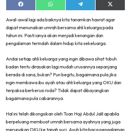
Share
Share
Share
Share
on
on
on
on
Facebook
WhatsApp
Telegram
X
Awal-awal lagi ada baiknya kita tanamkan hasrat agar
(Twitter)
dapat menunaikan umrah bersama ahli keluarga pada
tahun ini. Pasti ianya akan menjadi kenangan dan
pengalaman terindah dalam hidup kita sekeluarga.
Andai setiap ahli keluarga yang ingin dibawa sihat tubuh
badan tentu dirasakan lagi mudah urusannya sepanjang
berada di sana, bukan? Pun begitu, bagaimana pula jika
ingin membawa ibu ayah atau ahli keluarga yang OKU dan
terpaksa berkerusi roda? Tidak dapat dibayangkan
bagaimana pula cabarannya.
Hal ini telah dikongsikan oleh Tuan Haji Abdul Jalil apabila
berpeluang membuat umrah bersama ayahnya yang juga
merupakan OKU ke tanah suci. Ayuh kita baca pengalaman