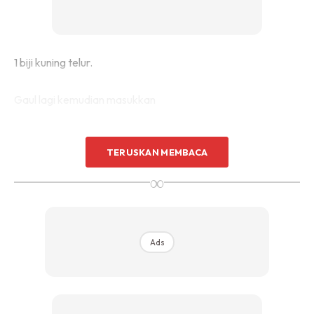
1 biji kuning telur.
Gaul lagi kemudian masukkan
350g tepung gandum
TERUSKAN MEMBACA
1sudu kecil soda bikarbonat
1/2 sudu kecil baking powder
∞
Sebatikan semua dan akhir sekali masukkan
Ads