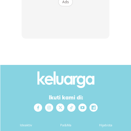
Ads
1
/
5
❮
❯
Ads
Ikuti kami di:
Ideaktiv
Pa&Ma
Hijabista