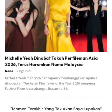
Michelle Yeoh Dinobat Tokoh Perfileman Asia
2026, Terus Harumkan Nama Malaysia
Nana
-
7 Ogo 2026
Michelle Yeoh mencipta pencapaian membanggakan apabila
dinobatkan The Asian Filmmaker of the Year 2026 sempena
Festival Filem Antarabangsa Busan ke-31.
Bakar 25 minit suhu 160 bergantung pada oven masing-
“Momen Terakhir Yang Tak Akan Saya Lupakan”
masing.