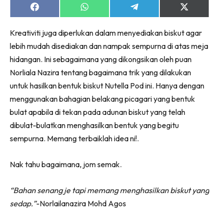
Share
Share
Share
Share
on
on
on
on
Facebook
WhatsApp
Telegram
X
Kreativiti juga diperlukan dalam menyediakan biskut agar
(Twitter)
lebih mudah disediakan dan nampak sempurna di atas meja
hidangan. Ini sebagaimana yang dikongsikan oleh puan
Norliala Nazira tentang bagaimana trik yang dilakukan
untuk hasilkan bentuk biskut Nutella Pod ini. Hanya dengan
menggunakan bahagian belakang picagari yang bentuk
bulat apabila di tekan pada adunan biskut yang telah
dibulat-bulatkan menghasilkan bentuk yang begitu
sempurna. Memang terbaiklah idea ni!.
Nak tahu bagaimana, jom semak.
“Bahan senang je tapi memang menghasilkan biskut yang
sedap.”
-Norlailanazira Mohd Agos