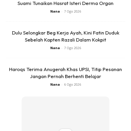
Suami Tunaikan Hasrat Isteri Derma Organ
Nana
-
7 Ogo 2026
Anda mungkin berminat dengan
Dulu Selongkar Beg Kerja Ayah, Kini Fatin Duduk
Sebelah Kapten Razali Dalam Kokpit
Nana
-
7 Ogo 2026
Haroqs Terima Anugerah Khas UPSI, Titip Pesanan
Jangan Pernah Berhenti Belajar
SHOPEE MY
SHOPEE MY
Nana
-
6 Ogo 2026
CENDAWAN RANGUP BY
[500g – 1kg] Frozen Halal
HERO CHEF
Dimsum / Dimsum Sejuk
B...
RM14.6
RM24
RM14.6
RM49
Buy Now
Buy Now