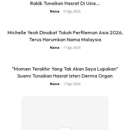
Rakib Tunaikan Hasrat Di Usia...
minuman. Kalau anak masih menyusu,hembuskan pada
susu.
Nana
-
9 Ogo 2026
3. Doa untuk menangani anak lasak dan nakal
Michelle Yeoh Dinobat Tokoh Perfileman Asia 2026,
Terus Harumkan Nama Malaysia
Amalkan ayat 40 dari Surah Ibrahim yang bermaksud
Nana
-
7 Ogo 2026
“Wahai Tuhanku, jadikanlah aku orang yang mendirikan
sembahyang, dan zuriat keturunanku. Wahai Tuhanku
“Momen Terakhir Yang Tak Akan Saya Lupakan”
perkenankanlah doaku.”
Suami Tunaikan Hasrat Isteri Derma Organ
Nana
-
7 Ogo 2026
Selepas solat lima waktu, amalkan doa dari Surah Al-
Furqan ayat 74 yang bermaksud
“Dan juga mereka yang berdoa dengan berkata: Wahai
Tuhan kami, berilah kami beroleh daripada isteri-isteri dan
zuriat keturunan kami perkara-perkara yang menyukakan