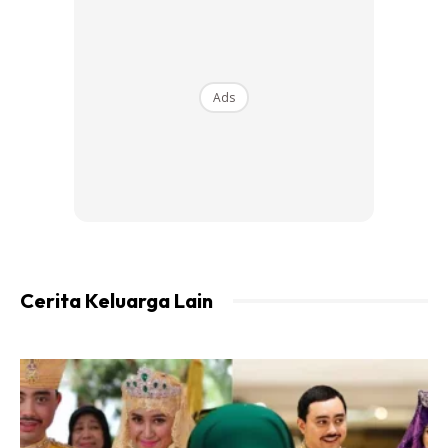
meminumnya. Insya-Allah perangai anak yang degil akan
berubah kepada baik dengan izin Allah.
Ads
Boleh juga baca doa ini pada ubun-ubun anak itu ketika dia
tidur.
2. Doa untuk anak lembut hati, pintar dan soleh
Ketika memasak, sentiasa basahkan lidah dan bacakan doa
ayat 200 dari Surah Ali Imran yang bermaksud:
Cerita Keluarga Lain
“Wahai orang yang beriman! Bersabarlah kamu dan
kuatkanlah kesabaran kamu, dan bersedialah serta
bertakwalah kepada Allah supaya kamu berjaya.”