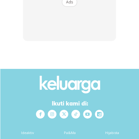
Ads
hati kami, dan jadikanlah kami imam ikutan bagi orang-
orang yang bertakwa.”
4. Doa supaya anak rajin kerjakan solat
Ads
Ikuti kami di:
Ibu bapa bolehlah amalkan membaca Surah Ibrahim ayat
Ideaktiv
Pa&Ma
Hijabista