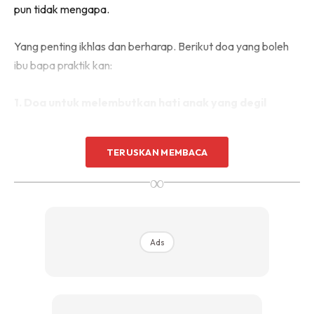
pun tidak mengapa.
Yang penting ikhlas dan berharap. Berikut doa yang boleh
ibu bapa praktik kan:
1. Doa untuk melembutkan hati anak yang degil
Ibu bapa bolehlah amalkan membaca Surah Ash-Syura
TERUSKAN MEMBACA
ayat 19
∞
“ Allah Maha Lembut takdir-Nya (serta melimpah-limpah
kebaikan dan belas kasihan-Nya) terhadap hamba-hamba-
Nya; Ia memberi rezeki kepada sesiapa yang dikehendaki-
Ads
Nya ( menurut peraturan yang telah ditetapkan), dan Dialah
Yang Maha Kuat, lagi Maha Kuasa”.
Baca doa ini 19 kali pada air dan minta anak tersebut