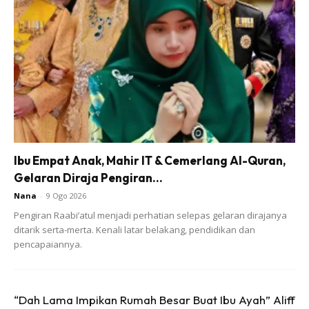
Ads
Ibu Empat Anak, Mahir IT & Cemerlang Al-Quran,
Diikuti pula dengan memperbanyakkan zikir ‘Ya Hayyu,Ya
Gelaran Diraja Pengiran...
Qayyum,Ya Latiff dan Ya Rahman’ berulang-ulang.
Nana
-
9 Ogo 2026
Pengiran Raabi’atul menjadi perhatian selepas gelaran dirajanya
Atau baca Surah al-Fatihah, surah Taha ayat 1 sehingga 5,
ditarik serta-merta. Kenali latar belakang, pendidikan dan
diikuti doa Nabi Daud sebanyak 3 kali. Doanya, ‘Ya Allah,
pencapaiannya.
lembutkanlah hati anakku(sebut namanya), seperti mana
Engkau lembutkan Nabi Daud akan besi. (sebut
“Dah Lama Impikan Rumah Besar Buat Ibu Ayah” Aliff
namanya).”Kemudian hembuskan pada makanan dan