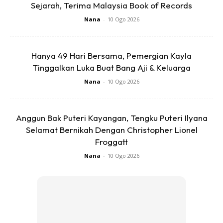
Sejarah, Terima Malaysia Book of Records
Nana
-
10 Ogo 2026
Ads
Hanya 49 Hari Bersama, Pemergian Kayla
Tinggalkan Luka Buat Bang Aji & Keluarga
Nana
-
10 Ogo 2026
Anggun Bak Puteri Kayangan, Tengku Puteri Ilyana
Untuk kesan yg optimum rebus halba sehingga pecah biji.
Selamat Bernikah Dengan Christopher Lionel
Lagi kuning warna air lg bagus.
Froggatt
Nana
-
10 Ogo 2026
Anda mungkin berminat dengan