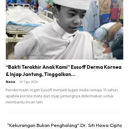
Ads
CARA-CARA :
“Bakti Terakhir Anak Kami” Eusoff Derma Kornea
& Injap Jantung, Tinggalkan...
Rebus halba, halia, serai dgn 3cwn air sehingga mendidih.
Nana
-
10 Ogo 2026
Tunggu suam baru perah lemon.
Pendermaan organ Eusoff menjadi legasi mulia remaja 15 tahun
apabila kornea mata dan injap jantungnya didermakan untuk
membantu insan lain.
TIPS
:
“Kekurangan Bukan Penghalang” Dr. Siti Hawa Cipta