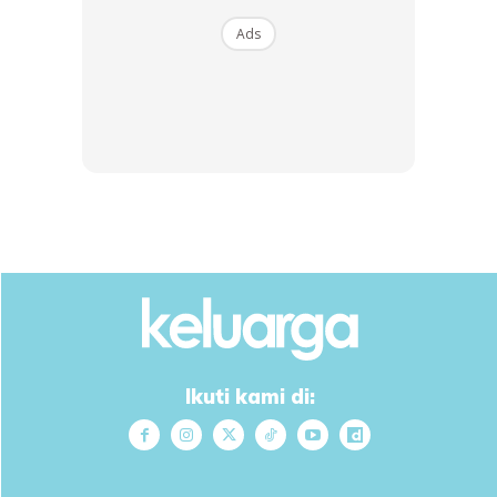
Ads
SHOPEE MY
SHOPEE MY
Glo Nature Pomegranate
[Bundle of 4] Glo Nature
& Yuzu Lemon Dishwash
Pomegranate & Yuzu
Liqui...
Lemon ...
RM6.33
RM25.2
RM6.33
RM25.2
Buy Now
Buy Now
1
/
5
❮
❯
Saya amalkan sehari segelas sebelum tidur.
Ikuti kami di:
Nak sihat dan cantik kena konsisten.
Selamat mencuba.