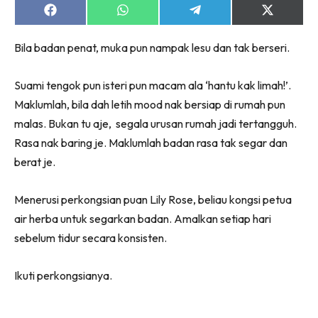
Share
Share
Share
Share
on
on
on
on
Facebook
WhatsApp
Telegram
X
Bila badan penat, muka pun nampak lesu dan tak berseri.
(Twitter)
Suami tengok pun isteri pun macam ala ‘hantu kak limah!’.
Maklumlah, bila dah letih mood nak bersiap di rumah pun
malas. Bukan tu aje, segala urusan rumah jadi tertangguh.
Rasa nak baring je. Maklumlah badan rasa tak segar dan
berat je.
Menerusi perkongsian puan Lily Rose, beliau kongsi petua
air herba untuk segarkan badan. Amalkan setiap hari
sebelum tidur secara konsisten.
Ikuti perkongsianya.