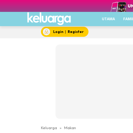
UTAMA
FAMI
Login
|
Register
Keluarga
»
Makan