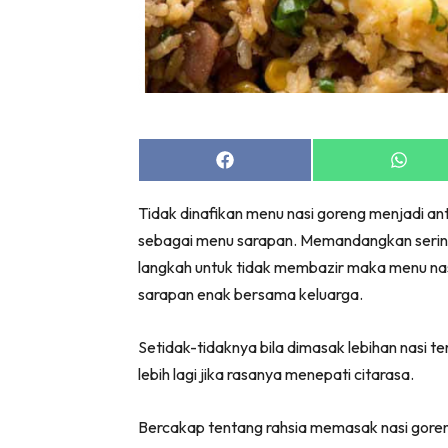
Share
Share
on
on
Facebook
Whats
Tidak dinafikan menu nasi goreng menjadi an
sebagai menu sarapan. Memandangkan sering k
langkah untuk tidak membazir maka menu nasi
sarapan enak bersama keluarga.
Setidak-tidaknya bila dimasak lebihan nasi t
lebih lagi jika rasanya menepati citarasa.
Bercakap tentang rahsia memasak nasi goren