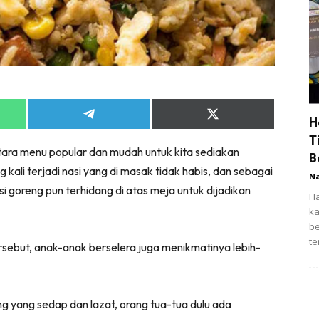
Share
Share
H
on
on
T
App
Telegram
X
tara menu popular dan mudah untuk kita sediakan
(Twitter)
B
ali terjadi nasi yang di masak tidak habis, dan sebagai
N
 goreng pun terhidang di atas meja untuk dijadikan
Ha
ka
be
te
ersebut, anak-anak berselera juga menikmatinya lebih-
g yang sedap dan lazat, orang tua-tua dulu ada