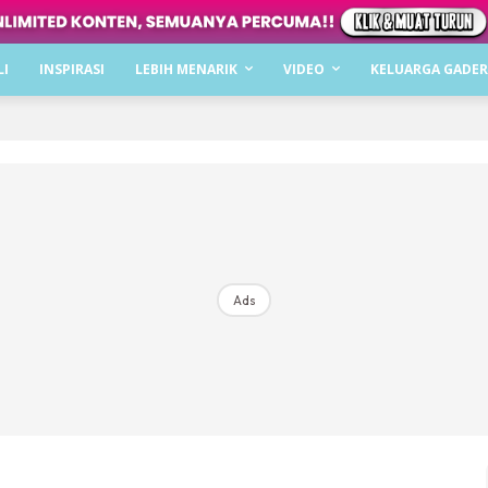
Dapatkan cerita, perkongsian dan info menarik. F
LI
INSPIRASI
LEBIH MENARIK
VIDEO
KELUARGA GADER
Dengan ini saya bersetuju dengan
Terma Penggunaan
dan
P
Langgan Sekarang
Langganan anda telah diterima. Terima kasih!
Ads
Mencari bahagia bersama KELUARGA?
Download dan baca sekarang di
KLIK DI SEENI