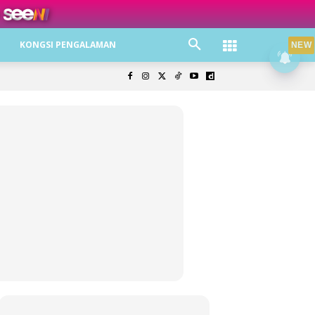
ree jer!
KONGSI PENGALAMAN
NEW
olisi Privasi