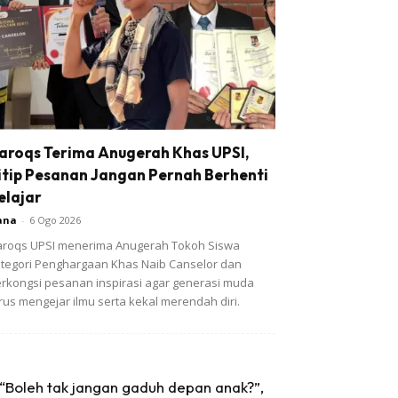
aroqs Terima Anugerah Khas UPSI,
itip Pesanan Jangan Pernah Berhenti
elajar
ana
-
6 Ogo 2026
roqs UPSI menerima Anugerah Tokoh Siswa
tegori Penghargaan Khas Naib Canselor dan
rkongsi pesanan inspirasi agar generasi muda
rus mengejar ilmu serta kekal merendah diri.
“Boleh tak jangan gaduh depan anak?”,