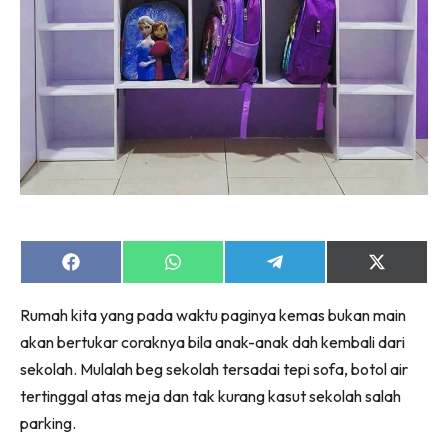
Share
Share
Share
Share
on
on
on
on
Facebook
WhatsApp
Telegram
X
Rumah kita yang pada waktu paginya kemas bukan main
(Twitter)
akan bertukar coraknya bila anak-anak dah kembali dari
sekolah. Mulalah beg sekolah tersadai tepi sofa, botol air
tertinggal atas meja dan tak kurang kasut sekolah salah
parking.