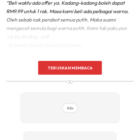
“Beli waktu ada offer ya. Kadang-kadang boleh dapat
RM9.99 untuk 1 rak. Masa kami beli ada pelbagai warna.
Oleh sebab nak perabot semua putih. Maka suami
mengecat semula bagi warna putih. Kami tak paku pun
rak ke dinding. Jadi
rak boleh diubah tempat jika perlu.
Setakat ni dah 2 tahun rak itu di bina. Masih kukuh seperti
TERUSKAN MEMBACA
asal sebab ia agak berat. Cuma untuk anak-anak yang
lasak. Mungkin boleh lekatkan rak pada dinding rumah.”
∞
DIY Rak Putih
Ads