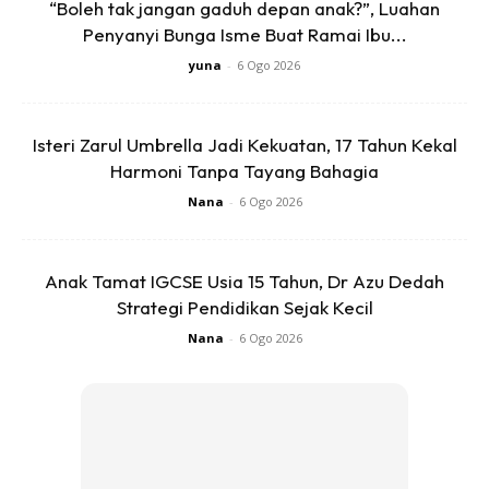
“Boleh tak jangan gaduh depan anak?”, Luahan
2. Pemasangan rak
Penyanyi Bunga Isme Buat Ramai Ibu...
yuna
-
6 Ogo 2026
3. Rak melintang lebih besar daripada rak di tepi-tepi sebab
kami hendak letak beg anak-anak.
Isteri Zarul Umbrella Jadi Kekuatan, 17 Tahun Kekal
Harmoni Tanpa Tayang Bahagia
Nana
-
6 Ogo 2026
Anak Tamat IGCSE Usia 15 Tahun, Dr Azu Dedah
Strategi Pendidikan Sejak Kecil
Nana
-
6 Ogo 2026