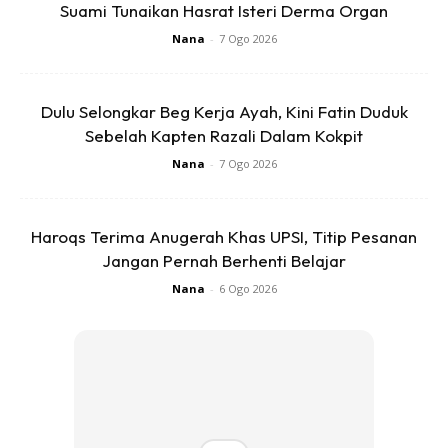
Suami Tunaikan Hasrat Isteri Derma Organ
5. Kalau korang ada lebih dari 1 kereta, pilih kereta yang
Nana
-
7 Ogo 2026
korang rasa takkan pakai kalau tiba2 terpaksa bawak
family keluar
Dulu Selongkar Beg Kerja Ayah, Kini Fatin Duduk
Sebelah Kapten Razali Dalam Kokpit
Nana
-
7 Ogo 2026
Haroqs Terima Anugerah Khas UPSI, Titip Pesanan
Ads
Jangan Pernah Berhenti Belajar
Nana
-
6 Ogo 2026