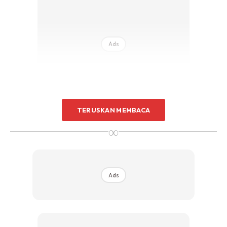
Ads
TERUSKAN MEMBACA
1. Bismillah (or whatever prayer you believe in)
∞
2. Jangan panik.. kalau panik, apa pon tak jadi
3. Decide sape yang nak keluar.. if possible, yang laki lah..
sbb nak angkut2 barang ni kena pakai strength lah sikit
Ads
lagipun kalau bagi ppn takut kang 2-3 jam tak habih lg..
elakkan keluar berpasangan and paling utama jgn bawak
kids or warga tua