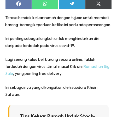
Share
Share
Share
Share
on
on
on
on
Facebook
WhatsApp
Telegram
X
Terasa hendak keluar rumah dengan tujuan untuk membeli
(Twitter)
barang-barang keperluan ketika ini perlu ada perancangan.
Ini penting sebagai langkah untuk menghindarkan diri
daripada terdedah pada virus covid-19.
Lagi senang kalau beli barang secara online, taklah
terdedah dengan virus. Jimat masa! Klik sini
Ramadhan Big
Sale
, yang penting free delivery.
Ini sebagainya yang dikongsikan oleh saudara Khairi
Safwan.
Tips Keluar Rumah Untuk Stock-