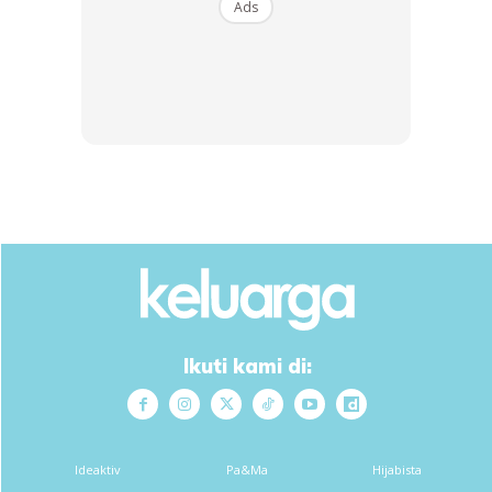
Ads
Ikuti kami di:
Ideaktiv
Pa&Ma
Hijabista