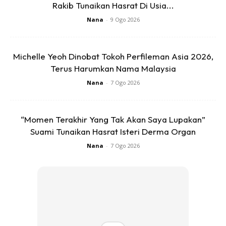
Rakib Tunaikan Hasrat Di Usia...
Nana
-
9 Ogo 2026
Michelle Yeoh Dinobat Tokoh Perfileman Asia 2026,
Selepas anak benih berumur 4minggu atau mempunyai
Terus Harumkan Nama Malaysia
daun 8helai, anak semaian boleh di pindahkan.
Nana
-
7 Ogo 2026
Cara penanaman
kawasan penanaman anda hendaklah bersih dan di gembur
“Momen Terakhir Yang Tak Akan Saya Lupakan”
Suami Tunaikan Hasrat Isteri Derma Organ
terlebih dahulu.
Nana
-
7 Ogo 2026
Gali lubang sedalam 30 cm X 30 cm lebar. Semasa anda
menanam, gaulkan tanah bersama baja NPK subur .
Gunakan sungkup untuk elakkan rumpai atau rumput
tumbuh.