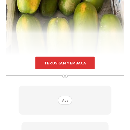
TERUSKAN MEMBACA
∞
Ads
Penyediaan biji benih
Biji benih boleh disemai diatas tapak tray menggunakan