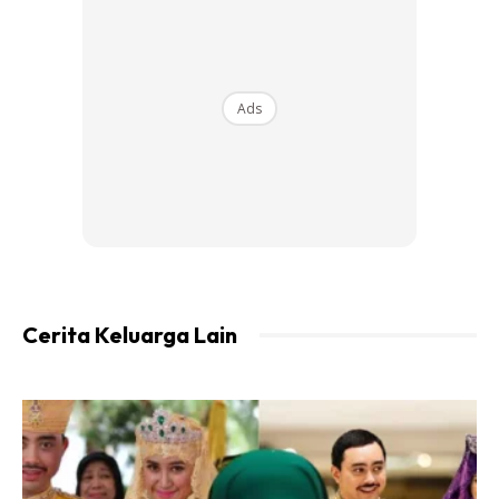
cocopeat atau peatmoss atau tanah organik.
Biji benih akan mula bercambah selepas 5 ke 8hari.Apabila
anak benih sudah mula membesar, taburkan racun siput
Ads
disekeliling untuk mengelakkan serangan siput.
Cerita Keluarga Lain