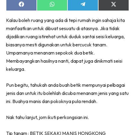
Share
Share
Share
Share
on
on
on
on
Facebook
WhatsApp
Telegram
X
Kalau boleh ruang yang ada di tepi rumah ingin sahaja kita
(Twitter)
manfaatkan untuk dibuat sesuatu di atasnya. Jika tidak
dijadikan ruang istirehat untuk duduk santai seisi keluarga,
biasanya mesti digunakan untuk bercucuk tanam.
Umpamanya menanam sepokok dua betik.
Membayangkan hasilnya nanti, dapat juga dinikmati seisi
keluarga.
Pun begitu, tahukah anda buah betik mempunyai pelbagai
jenis dan untuk itu bolehlah dicuba menanam jenis yang satu
ini. Buahya manis dan pokoknya pula rendah.
Nak tahu lanjut, jom ikuti perkongsian ini.
Tip tanam : BETIK SEKAKI MANIS HONGKONG