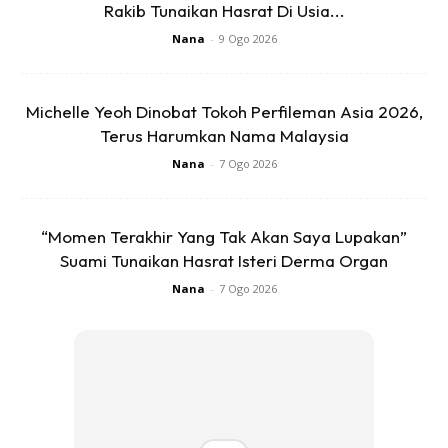
Rakib Tunaikan Hasrat Di Usia...
Nana
-
9 Ogo 2026
Michelle Yeoh Dinobat Tokoh Perfileman Asia 2026,
Terus Harumkan Nama Malaysia
Nana
-
7 Ogo 2026
“Momen Terakhir Yang Tak Akan Saya Lupakan”
Suami Tunaikan Hasrat Isteri Derma Organ
“Perancangan asal memang nak buat majlis di dewan
Nana
-
7 Ogo 2026
besar. Berangan nak buat majlis serba meriah. Tanpa
diduga kita diuji dengan pandemik Covid 19. Jadi agak
kucar kacir perancangan yang ingin dibuat.
“Malah dengan keterbatasan dan ujian melanda banyak
perkara yang tak dapat dipenuhi. Nak jemput ramai