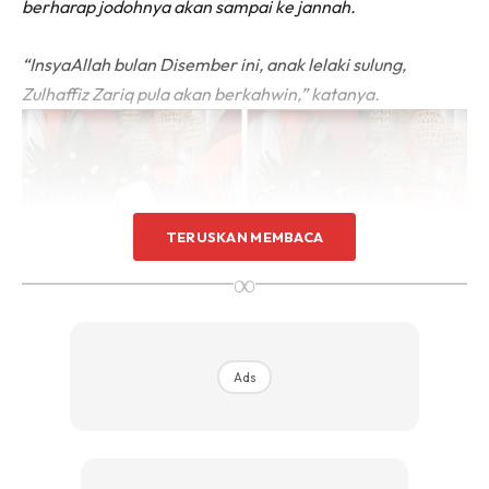
berharap jodohnya akan sampai ke jannah.
“InsyaAllah bulan Disember ini, anak lelaki sulung,
Zulhaffiz Zariq pula akan berkahwin,” katanya.
TERUSKAN MEMBACA
∞
Ads
Menerusi perkahwinannya dengan Zolkefli, Liza dikurniakan
empat anak. Tiga daripadanya lelaki termasuk Zulsyahmi
Naqib dan Zulsyahmi Afiq