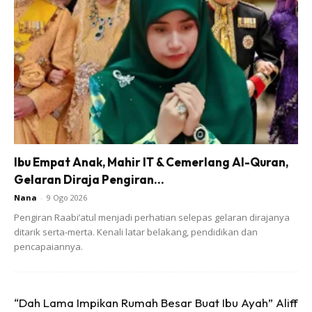
Ibu Empat Anak, Mahir IT & Cemerlang Al-Quran,
Gelaran Diraja Pengiran...
Nana
-
9 Ogo 2026
Majlis berlangsung di rumah ibu saudara pengantin
Pengiran Raabi’atul menjadi perhatian selepas gelaran dirajanya
ditarik serta-merta. Kenali latar belakang, pendidikan dan
perempuan di Shah Alam dengan mematuhi prosedur
pencapaiannya.
operasi standard (SOP) ditetapkan.
Malah di majlis pernikahan itu, pemilik nama penuh Norliza
Abdullah itu tidak dapat menyembunyikan perasaan sebak
“Dah Lama Impikan Rumah Besar Buat Ibu Ayah” Aliff
dan bercampur baur.