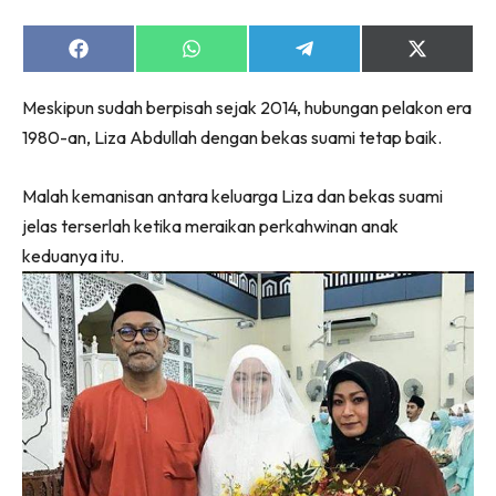
Share
Share
Share
Share
on
on
on
on
Facebook
WhatsApp
Telegram
X
Meskipun sudah berpisah sejak 2014, hubungan pelakon era
(Twitter)
1980-an, Liza Abdullah dengan bekas suami tetap baik.
Malah kemanisan antara keluarga Liza dan bekas suami
jelas terserlah ketika meraikan perkahwinan anak
keduanya itu.