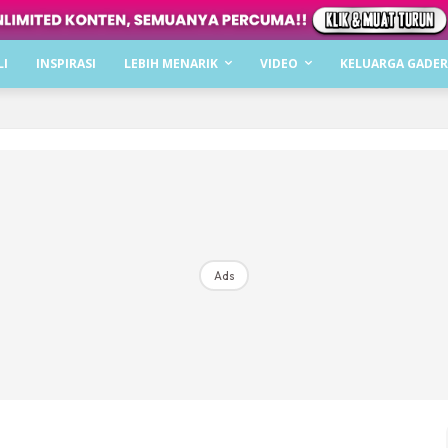
Dapatkan cerita, perkongsian dan info menarik. F
LI
INSPIRASI
LEBIH MENARIK
VIDEO
KELUARGA GADER
Dengan ini saya bersetuju dengan
Terma Penggunaan
dan
P
Langgan Sekarang
Langganan anda telah diterima. Terima kasih!
Ads
Mencari bahagia bersama KELUARGA?
Download dan baca sekarang di
KLIK DI SEENI