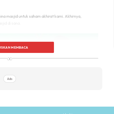
a masjid untuk saham akhirat kami. Akhirnya,
jid di sana.
USKAN MEMBACA
∞
Ads