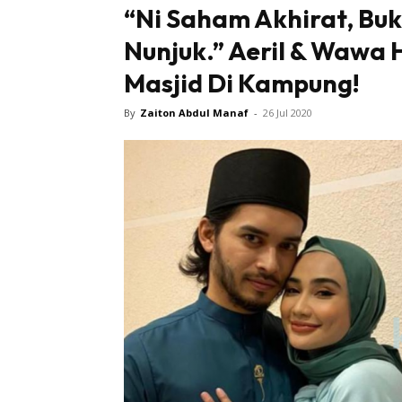
“Ni Saham Akhirat, Bu
Nunjuk.” Aeril & Wawa 
Masjid Di Kampung!
By
Zaiton Abdul Manaf
-
26 Jul 2020