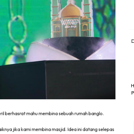
D
H
P
eril berhasrat mahu membina sebuah rumah banglo.
knya jika kami membina masjid. Idea ini datang selepas