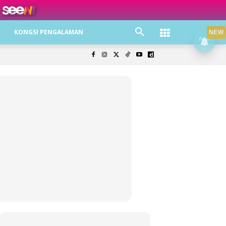
ree jer!
KONGSI PENGALAMAN
NEW
olisi Privasi