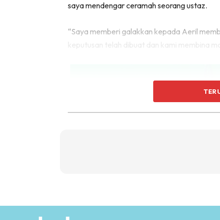
saya mendengar ceramah seorang ustaz.
“Saya memberi galakkan kepada Aeril membin
keputusan telah dibuat dan kami membina mas
TER