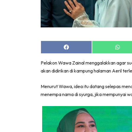
Share
Share
on
on
Facebook
Whats
Pelakon Wawa Zainal menggalakkan agar sua
akan didirikan di kampung halaman Aeril terle
Menurut Wawa, idea itu datang selepas men
menempa nama di syurga, jika mempunyai wan