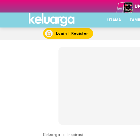
UTAMA
FAMI
Login
|
Register
Keluarga
»
Inspirasi