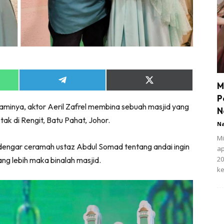
Share
Share
M
on
on
P
App
Telegram
X
minya, aktor Aeril Zafrel membina sebuah masjid yang
(Twitter)
N
tak di Rengit, Batu Pahat, Johor.
N
Mi
dengar ceramah ustaz Abdul Somad tentang andai ingin
ap
20
g lebih maka binalah masjid.
ke