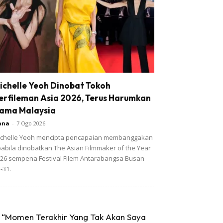
ichelle Yeoh Dinobat Tokoh
erfileman Asia 2026, Terus Harumkan
ama Malaysia
ana
-
7 Ogo 2026
chelle Yeoh mencipta pencapaian membanggakan
abila dinobatkan The Asian Filmmaker of the Year
26 sempena Festival Filem Antarabangsa Busan
-31.
“Momen Terakhir Yang Tak Akan Saya