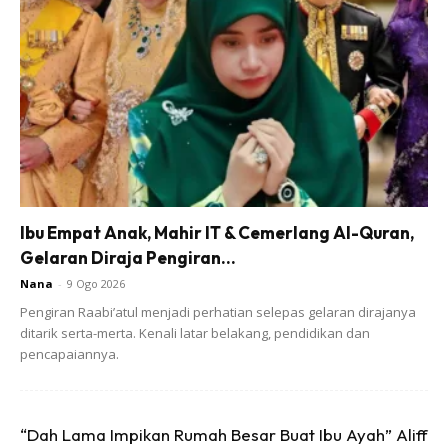
mangsa telah dirogol sebelum dibunuh. Mayat murid tahun
empat Sekolah Kebangsaan (SK) Pos Kuala Mu itu
ditemukan sekitar jam 4.20 petang pada Sabtu hasil
operasi mencari yang digerakkan selepas mangsa
dilaporkan tidak pulang ke rumah sejak Jumaat.
Ibu Empat Anak, Mahir IT & Cemerlang Al-Quran,
Gelaran Diraja Pengiran...
Ads
Nana
-
9 Ogo 2026
Pengiran Raabi’atul menjadi perhatian selepas gelaran dirajanya
ditarik serta-merta. Kenali latar belakang, pendidikan dan
pencapaiannya.
“Dah Lama Impikan Rumah Besar Buat Ibu Ayah” Aliff
Mangsa dijumpai dalam keadaan terbaring di kawasan