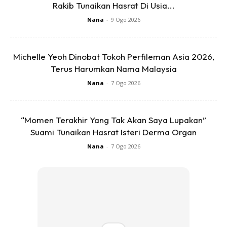
Rakib Tunaikan Hasrat Di Usia...
berpaya di perkampungan Orang Asli Kampung Bersah,
Nana
-
9 Ogo 2026
Pos Kuala Mu, Sungai Siput.
Bapa mangsa, Rosli Mahadi, memberitahu Nuraina seorang
Michelle Yeoh Dinobat Tokoh Perfileman Asia 2026,
kanak-kanak yang pemalu dan suka bersendirian yang
Terus Harumkan Nama Malaysia
sering kekecewaannya kerana tidak mampu mengawasi
Nana
-
7 Ogo 2026
anak pertamanya itu sehingga boleh menyebabkan
kematian.
“Momen Terakhir Yang Tak Akan Saya Lupakan”
Suami Tunaikan Hasrat Isteri Derma Organ
Nana
-
7 Ogo 2026