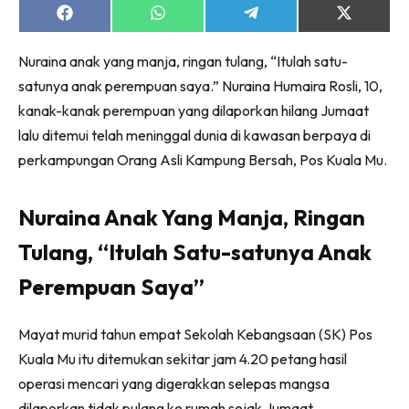
Share
Share
Share
Share
on
on
on
on
Facebook
WhatsApp
Telegram
X
Nuraina anak yang manja, ringan tulang, “Itulah satu-
(Twitter)
satunya anak perempuan saya.” Nuraina Humaira Rosli, 10,
kanak-kanak perempuan yang dilaporkan hilang Jumaat
lalu ditemui telah meninggal dunia di kawasan berpaya di
perkampungan Orang Asli Kampung Bersah, Pos Kuala Mu.
Nuraina Anak Yang Manja, Ringan
Tulang, “Itulah Satu-satunya Anak
Perempuan Saya”
Mayat murid tahun empat Sekolah Kebangsaan (SK) Pos
Kuala Mu itu ditemukan sekitar jam 4.20 petang hasil
operasi mencari yang digerakkan selepas mangsa
dilaporkan tidak pulang ke rumah sejak Jumaat.