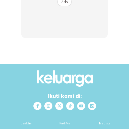
Ads
Tambahnya lagi, Nuraina yang juga murid tahun empat di
Sekolah Kebangsaan (SK) Pos Kuala Mu adalah seorang
yang manja dan ringan tulang membantu ibu serta menjaga
adik lelakinya berusia empat tahun.
“Itulah Satu-Satunya Anak
Perempuan Saya. Selalu Bila Saya Balik
Kerja, Dia Akan Pinjam Telefon Untuk
Tengok Kartun Di Youtube, Tetapi
Ikuti kami di:
Sekarang Dia Dah Tak Ada,” Katanya
Sebak.
Ideaktiv
Pa&Ma
Hijabista