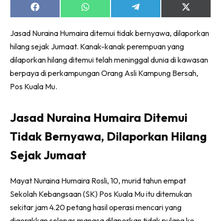
Share
Share
Share
Share
on
on
on
on
Facebook
WhatsApp
Telegram
X
Jasad Nuraina Humaira ditemui tidak bernyawa, dilaporkan
(Twitter)
hilang sejak Jumaat. Kanak-kanak perempuan yang
dilaporkan hilang ditemui telah meninggal dunia di kawasan
berpaya di perkampungan Orang Asli Kampung Bersah,
Pos Kuala Mu.
Jasad Nuraina Humaira Ditemui
Tidak Bernyawa, Dilaporkan Hilang
Sejak Jumaat
Mayat Nuraina Humaira Rosli, 10, murid tahun empat
Sekolah Kebangsaan (SK) Pos Kuala Mu itu ditemukan
sekitar jam 4.20 petang hasil operasi mencari yang
digerakkan selepas mangsa dilaporkan tidak pulang ke