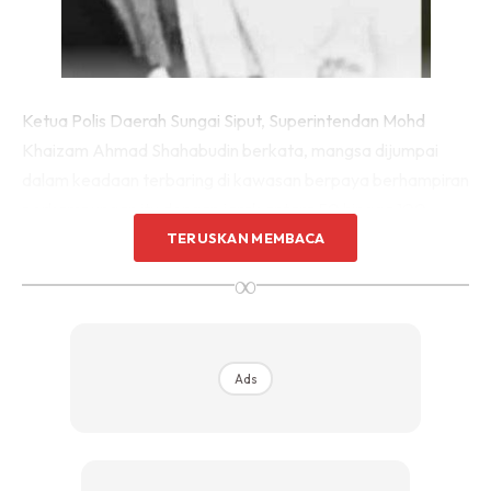
Ketua Polis Daerah Sungai Siput, Superintendan Mohd
Khaizam Ahmad Shahabudin berkata, mangsa dijumpai
dalam keadaan terbaring di kawasan berpaya berhampiran
perkampungan itu dengan jarak antara 50 hingga 100
meter dari rumah terakhir di perkampungan terbabit.
TERUSKAN MEMBACA
∞
“Pemeriksaan awal tidak menemukan sebarang
kecederaan ke atas tubuh badan mangsa yang boleh
dikaitkan dengan unsur jenayah.
Ads
“Bagaimanapun kita masih menunggu laporan hasil bedah
siasat bagi mengetahui punca sebenar kematian. Buat
masa ini, kes diklasifikasikan sebagai mati mengejut,”