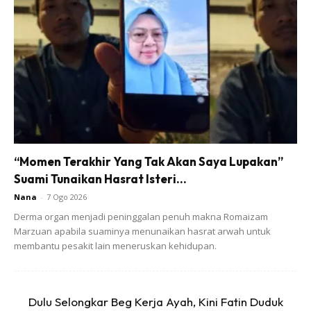
Ads
“Momen Terakhir Yang Tak Akan Saya Lupakan”
Suami Tunaikan Hasrat Isteri...
Nana
-
7 Ogo 2026
Derma organ menjadi peninggalan penuh makna Romaizam
Marzuan apabila suaminya menunaikan hasrat arwah untuk
membantu pesakit lain meneruskan kehidupan.
Dulu Selongkar Beg Kerja Ayah, Kini Fatin Duduk