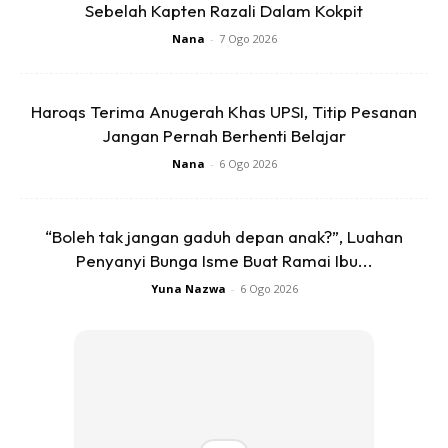
Sebelah Kapten Razali Dalam Kokpit
Nana
-
7 Ogo 2026
Haroqs Terima Anugerah Khas UPSI, Titip Pesanan
Jangan Pernah Berhenti Belajar
Nana
-
6 Ogo 2026
“Boleh tak jangan gaduh depan anak?”, Luahan
Penyanyi Bunga Isme Buat Ramai Ibu...
Yuna Nazwa
-
6 Ogo 2026
“Pegawai perubatan yang tiba di lokasi kejadian
mengesahkan kematian mangsa sebelum mayat dibawa ke
Hospital Sungai Siput bagi proses bedah siasat,” katanya.
Mohd Khaizam berkata, berdasarkan maklumat diterima,