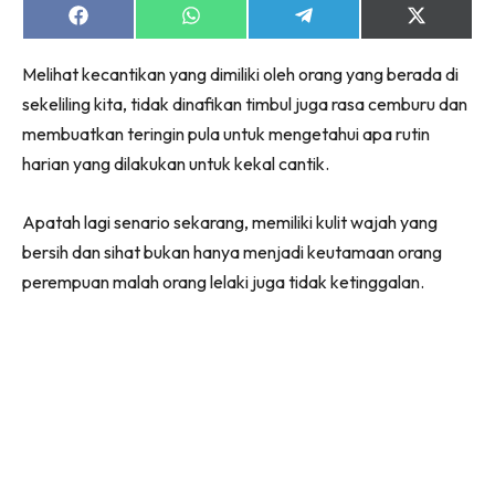
Share
Share
Share
Share
on
on
on
on
Facebook
WhatsApp
Telegram
X
Melihat kecantikan yang dimiliki oleh orang yang berada di
(Twitter)
sekeliling kita, tidak dinafikan timbul juga rasa cemburu dan
membuatkan teringin pula untuk mengetahui apa rutin
harian yang dilakukan untuk kekal cantik.
Apatah lagi senario sekarang, memiliki kulit wajah yang
bersih dan sihat bukan hanya menjadi keutamaan orang
perempuan malah orang lelaki juga tidak ketinggalan.