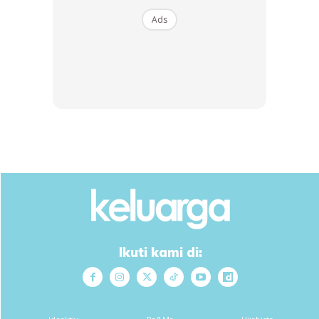
Ads
Tip ni sangat membantu untuk dapatkan kulit yang cantik
dari dalam. Selain dapat kuruskan badan dalam masa sama
dapat merawat kulit bermasalah.
KELEBIHAN AIR DETOX TIMUN/APPLE/KIWI:
Ikuti kami di:
* Membuang toksin dalam badan.