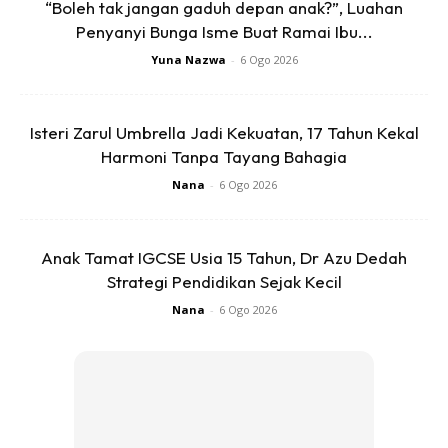
“Boleh tak jangan gaduh depan anak?”, Luahan
Penyanyi Bunga Isme Buat Ramai Ibu...
Cara penyediaan:
Yuna Nazwa
-
6 Ogo 2026
1.Masukkan semua bahan di dalam mesin pengisar.
Isteri Zarul Umbrella Jadi Kekuatan, 17 Tahun Kekal
Harmoni Tanpa Tayang Bahagia
2.Masukkan air dan kisar hingga halus.
Nana
-
6 Ogo 2026
Sedia untuk diminum.
Anak Tamat IGCSE Usia 15 Tahun, Dr Azu Dedah
Strategi Pendidikan Sejak Kecil
Nana
-
6 Ogo 2026