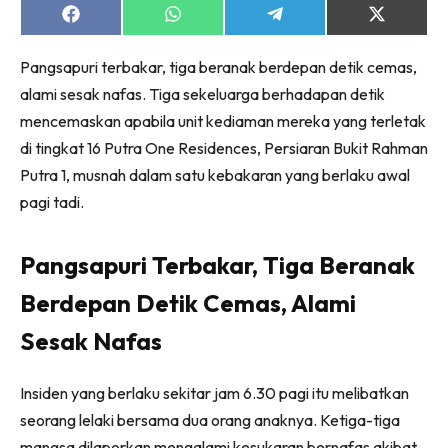
Share
Share
Share
Share
on
on
on
on
Facebook
WhatsApp
Telegram
X
Pangsapuri terbakar, tiga beranak berdepan detik cemas,
(Twitter)
alami sesak nafas. Tiga sekeluarga berhadapan detik
mencemaskan apabila unit kediaman mereka yang terletak
di tingkat 16 Putra One Residences, Persiaran Bukit Rahman
Putra 1, musnah dalam satu kebakaran yang berlaku awal
pagi tadi.
Pangsapuri Terbakar, Tiga Beranak
Berdepan Detik Cemas, Alami
Sesak Nafas
Insiden yang berlaku sekitar jam 6.30 pagi itu melibatkan
seorang lelaki bersama dua orang anaknya. Ketiga-tiga
mangsa dilaporkan mengalami kesukaran bernafas akibat