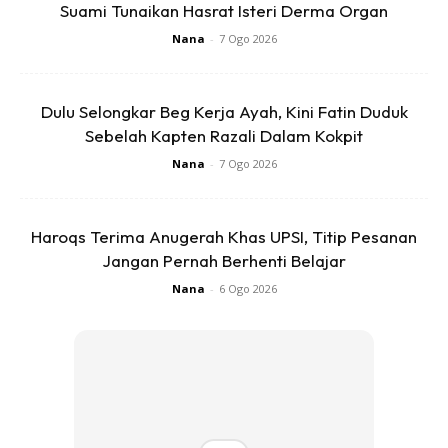
Suami Tunaikan Hasrat Isteri Derma Organ
Nana
-
7 Ogo 2026
Ads
Dulu Selongkar Beg Kerja Ayah, Kini Fatin Duduk
Sebelah Kapten Razali Dalam Kokpit
Nana
-
7 Ogo 2026
Haroqs Terima Anugerah Khas UPSI, Titip Pesanan
Sumber:
Kosmo online
Jangan Pernah Berhenti Belajar
Nana
-
6 Ogo 2026
Baca artikel lain juga:
Remaja Perempuan Maut,
Terjatuh Dari Tingkat 16 Pangsapuri, Ada Kesan
Kelar Pada Tangan Kiri
Anda mungkin berminat dengan