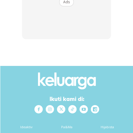
Ads
SHOPEE MY
SHOPEE MY
CENDAWAN RANGUP BY
[500g – 1kg] Frozen Halal
HERO CHEF
Dimsum / Dimsum Sejuk
B...
RM14.6
RM24
RM14.6
RM49
Buy Now
Buy Now
Ikuti kami di:
1
/
5
❮
❯
Ideaktiv
Pa&Ma
Hijabista