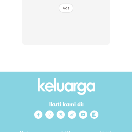
Sos tomato
Ads
Gula melaka
Gula, garam
Tomato
1 biji bwg besar utk hiasan
4 sekawan
Minyak untuk menumis
Ikuti kami di: