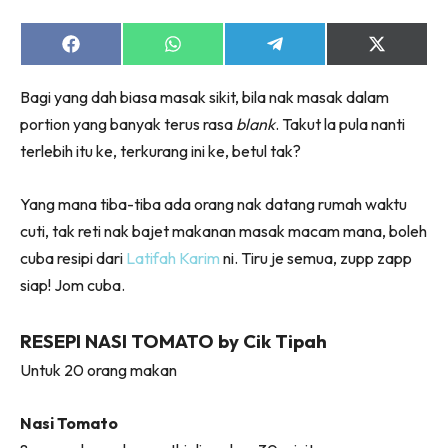
Share
Share
Share
Share
on
on
on
on
Facebook
WhatsApp
Telegram
X
Bagi yang dah biasa masak sikit, bila nak masak dalam
(Twitter)
portion yang banyak terus rasa
blank
. Takut la pula nanti
terlebih itu ke, terkurang ini ke, betul tak?
Yang mana tiba-tiba ada orang nak datang rumah waktu
cuti, tak reti nak bajet makanan masak macam mana, boleh
cuba resipi dari
Latifah Karim
ni. Tiru je semua, zupp zapp
siap! Jom cuba.
RESEPI NASI TOMATO by Cik Tipah
Untuk 20 orang makan
Nasi Tomato