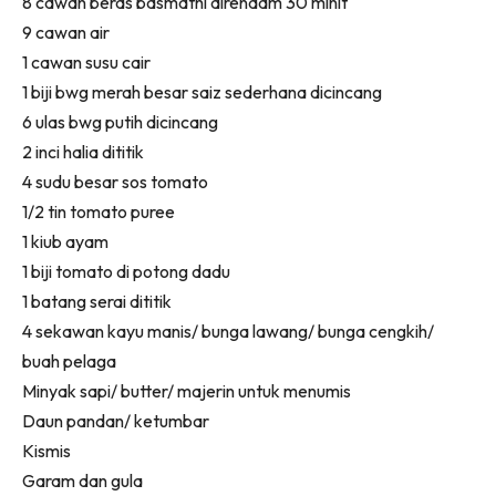
8 cawan beras basmathi direndam 30 minit
9 cawan air
1 cawan susu cair
1 biji bwg merah besar saiz sederhana dicincang
6 ulas bwg putih dicincang
2 inci halia dititik
4 sudu besar sos tomato
1/2 tin tomato puree
1 kiub ayam
1 biji tomato di potong dadu
1 batang serai dititik
4 sekawan kayu manis/ bunga lawang/ bunga cengkih/
buah pelaga
Minyak sapi/ butter/ majerin untuk menumis
Daun pandan/ ketumbar
Kismis
Garam dan gula