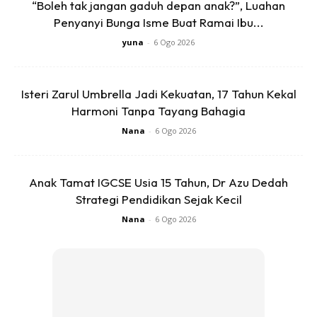
“Boleh tak jangan gaduh depan anak?”, Luahan
Penyanyi Bunga Isme Buat Ramai Ibu...
yuna
-
6 Ogo 2026
Ads
Isteri Zarul Umbrella Jadi Kekuatan, 17 Tahun Kekal
Harmoni Tanpa Tayang Bahagia
Nana
-
6 Ogo 2026
Ayam Masak Merah
Anak Tamat IGCSE Usia 15 Tahun, Dr Azu Dedah
Strategi Pendidikan Sejak Kecil
1 1/2 ekor ayam (sy masak 23 ketul hr tu)
2 biji bwg besar (dikisar)
Nana
-
6 Ogo 2026
7 ulas bwg putih (dikisar)
2 inci halia (dikisar)
2 batang serai (dikisar)
1 1/2 cawan cili kisar (lebih kurang)
Sos cili