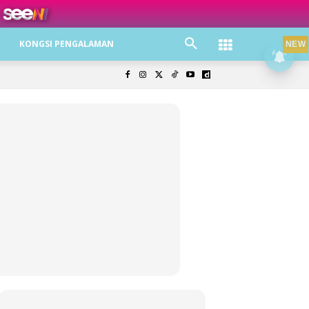
ree jer!
KONGSI PENGALAMAN
NEW
olisi Privasi