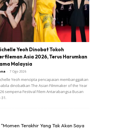
ichelle Yeoh Dinobat Tokoh
erfileman Asia 2026, Terus Harumkan
ama Malaysia
ana
-
7 Ogo 2026
chelle Yeoh mencipta pencapaian membanggakan
abila dinobatkan The Asian Filmmaker of the Year
26 sempena Festival Filem Antarabangsa Busan
-31.
“Momen Terakhir Yang Tak Akan Saya