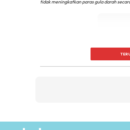
tidak meningkatkan paras gula darah seca
TER
✅
Sayur hijau melawaskan, ini juga berfa
tempoh yang lebih sihat. Dapat mengawal k
supaya lebih lancar.
✅
Sayur hijau tinggi dengan klorofil. Ia be