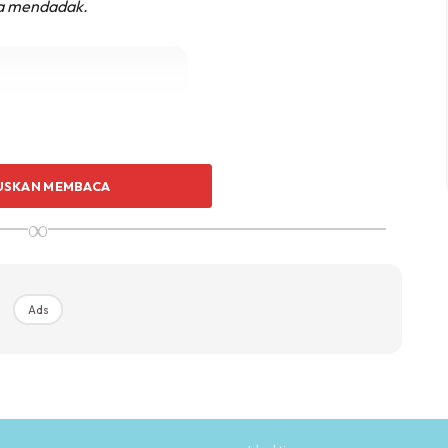
ra mendadak.
Ads
USKAN MEMBACA
∞
Ads
edah menggerakkan makanan dalam usus dengan
olesterol dan gula. Syarat kena minum air mencukupi
rsifat alkali dan dapat membantu untuk menyahtoksik