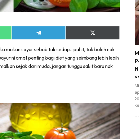
Share
Share
on
on
App
Telegram
X
 suka makan sayur sebab tak sedap…pahit, tak boleh nak
(Twitter)
M
sayur ni amat penting bagi diet yang seimbang lebih lebih
P
amalkan sejak dari muda, jangan tunggu sakit baru nak
N
N
Mi
ap
20
ke