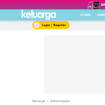
UTAMA
FAMI
Login
|
Register
Keluarga
»
Kekeluargaan