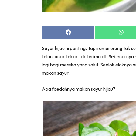
Share
Share
on
on
Facebook
Whats
Sayur hijau ni penting. Tapi ramai orang tak
telan, anak tekak tak terima dll. Sebenarnya 
lagi bagi mereka yang sakit. Seelok eloknya 
makan sayur.
Apa faedahnya makan sayur hijau?