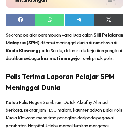
Share
Share
Share
Share
on
on
on
on
Facebook
WhatsApp
Telegram
X
Seorang pelajar perempuan yang juga calon
Sijil Pelajaran
(Twitter)
Malaysia (SPM)
ditemui meninggal dunia di rumahnya di
Kuala Klawang
pada Sabtu, dalam satu kejadian yang kini
disahkan sebagai
kes mati mengejut
oleh pihak polis.
Polis Terima Laporan Pelajar SPM
Meninggal Dunia
Ketua Polis Negeri Sembilan, Datuk Alzafny Ahmad
berkata, sekitar jam 11.50 malam, kaunter aduan Balai Polis
Kuala Klawang menerima panggilan daripada pegawai
perubatan Hospital Jelebu memaklumkan mengenai