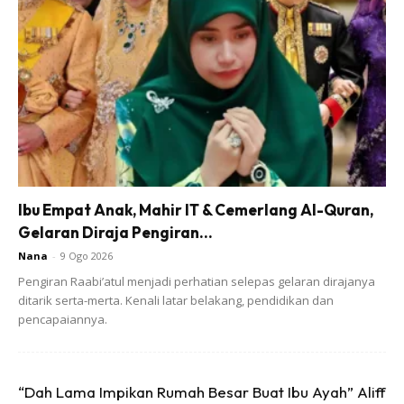
Beliau turut menasihatkan orang ramai supaya tidak
membuat sebarang spekulasi atau menyebarkan maklumat
tidak sahih berhubung
pelajar SPM meninggal dunia di
Kuala Klawang
ini, bagi mengelakkan kegusaran awam
serta menjaga sensitiviti keluarga mangsa.
Ibu Empat Anak, Mahir IT & Cemerlang Al-Quran,
Gelaran Diraja Pengiran...
Nana
-
9 Ogo 2026
Ads
Pengiran Raabi’atul menjadi perhatian selepas gelaran dirajanya
ditarik serta-merta. Kenali latar belakang, pendidikan dan
pencapaiannya.
“Dah Lama Impikan Rumah Besar Buat Ibu Ayah” Aliff