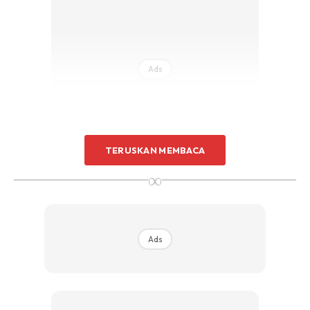
Ads
TERUSKAN MEMBACA
∞
Beliau berkata, hasil pemeriksaan lanjut ke atas tubuh
badan mangsa tidak menemui sebarang kesan pergelutan
atau unsur jenayah. Selain itu, tiada kesan geledah
mahupun kehilangan barang peribadi milik mangsa ditemui
Ads
di lokasi kejadian.