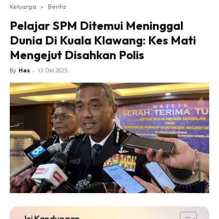
Keluarga
»
Berita
Pelajar SPM Ditemui Meninggal
Dunia Di Kuala Klawang: Kes Mati
Mengejut Disahkan Polis
By
Has
-
13 Okt 2025
Isi Kandungan