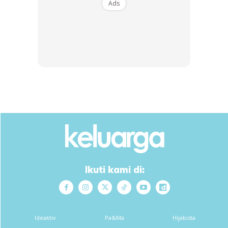
Ads
SHOPEE MY
SHOPEE MY
CENDAWAN RANGUP BY
[500g – 1kg] Frozen Halal
HERO CHEF
Dimsum / Dimsum Sejuk
B...
RM14.6
RM24
RM14.6
RM49
Buy Now
Buy Now
1
/
5
❮
❯
Ikuti kami di:
Ads
Ideaktiv
Pa&Ma
Hijabista