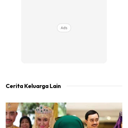
Ads
Ketua Polis Negeri Sembilan, Datuk Alzafny Ahmad.
Bedah Siasat Sahkan Kes Mati
Cerita Keluarga Lain
Mengejut
“Pada Ahad sekitar jam 10 pagi, prosedur bedah siasat
telah dijalankan di Hospital Jelebu. Kes ini diklasifikasikan
sebagai
mati mengejut (SDR)
,” jelas beliau.