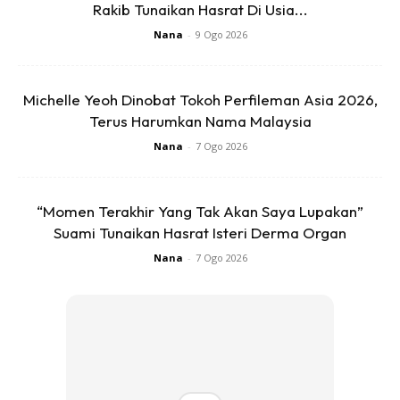
Rakib Tunaikan Hasrat Di Usia...
Nasihat Polis Kepada Orang Ramai
Nana
-
9 Ogo 2026
Pihak polis menggesa masyarakat untuk menghormati
privasi keluarga mangsa serta menunggu maklumat rasmi
Michelle Yeoh Dinobat Tokoh Perfileman Asia 2026,
Terus Harumkan Nama Malaysia
sekiranya terdapat perkembangan lanjut dalam
kes mati
mengejut pelajar SPM
ini.
Nana
-
7 Ogo 2026
Sumber:
Sinar Harian
“Momen Terakhir Yang Tak Akan Saya Lupakan”
Suami Tunaikan Hasrat Isteri Derma Organ
Anda mungkin berminat dengan
Nana
-
7 Ogo 2026