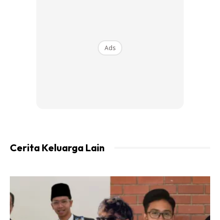
Ads
14/8/2019
– Keluarga saya (abah, mak, adik dan husband) empat
beranak telah ke Seoul Korea untuk tujuan bercuti. Tiba di
Cerita Keluarga Lain
seoul pada petang hari tersebut. Terus check in dan
berehat.
15/8/2019
– Mereka bergerak ke Nami Island untuk mulakan percutian
mereka. semua nya nampak indah dan sangat enjoyed