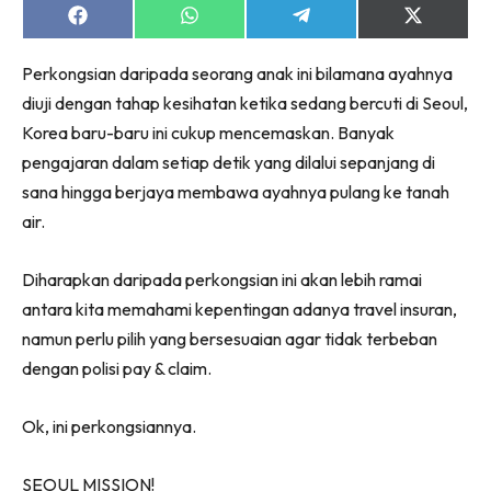
Share
Share
Share
Share
on
on
on
on
Facebook
WhatsApp
Telegram
X
Perkongsian daripada seorang anak ini bilamana ayahnya
(Twitter)
diuji dengan tahap kesihatan ketika sedang bercuti di Seoul,
Korea baru-baru ini cukup mencemaskan. Banyak
pengajaran dalam setiap detik yang dilalui sepanjang di
sana hingga berjaya membawa ayahnya pulang ke tanah
air.
Diharapkan daripada perkongsian ini akan lebih ramai
antara kita memahami kepentingan adanya travel insuran,
namun perlu pilih yang bersesuaian agar tidak terbeban
dengan polisi pay & claim.
Ok, ini perkongsiannya.
SEOUL MISSION!