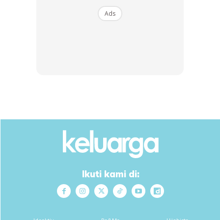
Ads
– Selepas beberapa ketika. Doktor memberitahu adik yang
tekak abah membengkak dengan sangat teruk sehingga
menyebabkan throat dia compressed dan sebabkan
obstruction dan susah untuk bernafas. Kata nya perlu untuk
Ikuti kami di:
buat procedure intubate (masukkan tube dari mulut) untuk
bantu abah bernafas. Abah perlu di bawa ke ICU untuk
rawatan dan pemeriksaan lanjut. Tapi perlu lah membuat