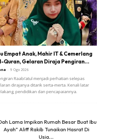
bu Empat Anak, Mahir IT & Cemerlang
l-Quran, Gelaran Diraja Pengiran...
ana
-
9 Ogo 2026
ngiran Raabi’atul menjadi perhatian selepas
laran dirajanya ditarik serta-merta. Kenali latar
lakang, pendidikan dan pencapaiannya.
Dah Lama Impikan Rumah Besar Buat Ibu
Ayah” Aliff Rakib Tunaikan Hasrat Di
Usia...