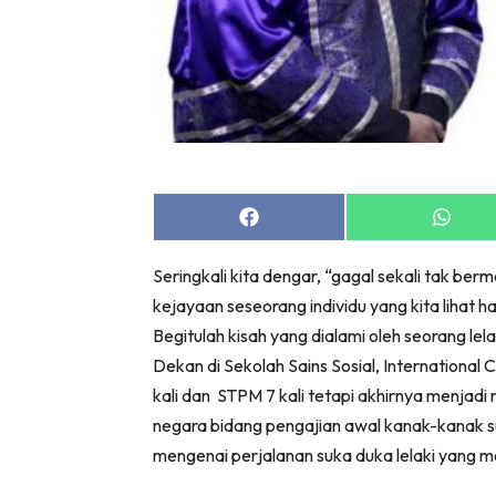
Share
Share
on
on
Facebook
Whats
Seringkali kita dengar, “gagal sekali tak be
kejayaan seseorang individu yang kita lihat h
Begitulah kisah yang dialami oleh seorang l
Dekan di Sekolah Sains Sosial, Internationa
kali dan STPM 7 kali tetapi akhirnya menjadi r
negara bidang pengajian awal kanak-kanak sun
mengenai perjalanan suka duka lelaki yang m