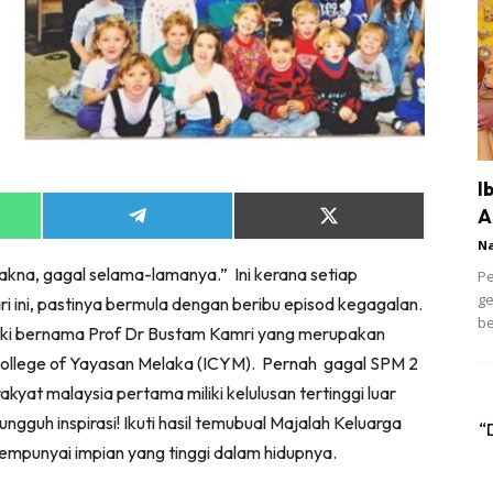
I
A
Share
Share
on
on
N
App
Telegram
X
rmakna, gagal selama-lamanya.” Ini kerana setiap
(Twitter)
Pe
ge
ari ini, pastinya bermula dengan beribu episod kegagalan.
be
elaki bernama Prof Dr Bustam Kamri yang merupakan
l College of Yayasan Melaka (ICYM). Pernah gagal SPM 2
akyat malaysia pertama miliki kelulusan tertinggi luar
gguh inspirasi! Ikuti hasil temubual Majalah Keluarga
“
empunyai impian yang tinggi dalam hidupnya.