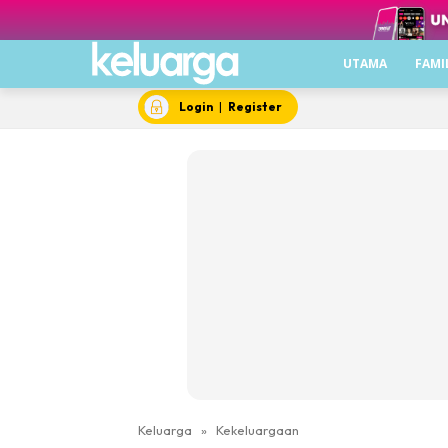
UTAMA
FAMI
Login
|
Register
Keluarga
»
Kekeluargaan