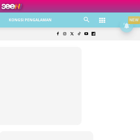
ree jer!
KONGSI PENGALAMAN
NEW
olisi Privasi