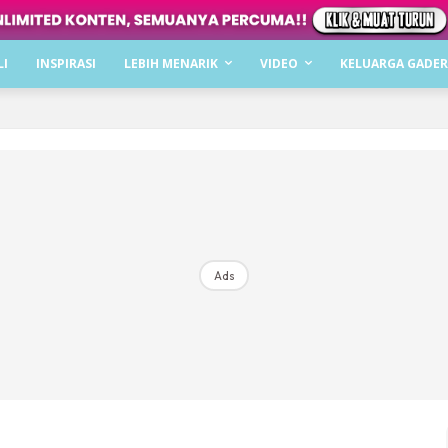
Dapatkan cerita, perkongsian dan info menarik. F
LI
INSPIRASI
LEBIH MENARIK
VIDEO
KELUARGA GADER
Dengan ini saya bersetuju dengan
Terma Penggunaan
dan
P
Langgan Sekarang
Langganan anda telah diterima. Terima kasih!
Ads
Mencari bahagia bersama KELUARGA?
Download dan baca sekarang di
KLIK DI SEENI