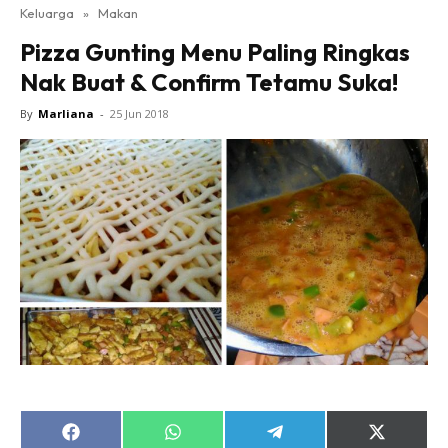
Keluarga
»
Makan
Pizza Gunting Menu Paling Ringkas
Nak Buat & Confirm Tetamu Suka!
By
Marliana
-
25 Jun 2018
Share
Share
Share
Share