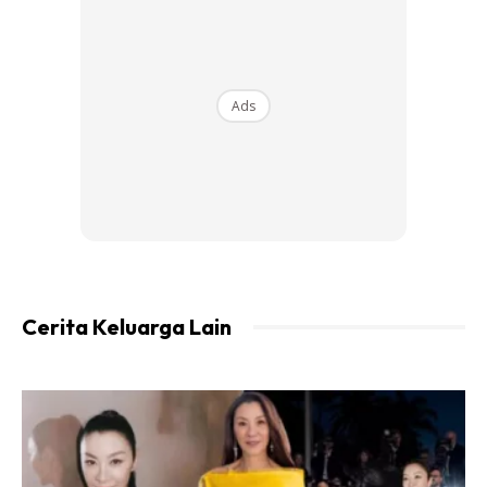
Bahan-bahan:
9 keping roti
3 batang sosej (potong kecil)
100 gm isi daging/ayam (cincang)
Ads
1/2 cili benggala (potong dadu)
5 biji telur A
Bawang besar & bawang putih untuk menumis
1 sudu besar serbuk kari
Mayonis dan cheddar cheese
Cerita Keluarga Lain
Ads