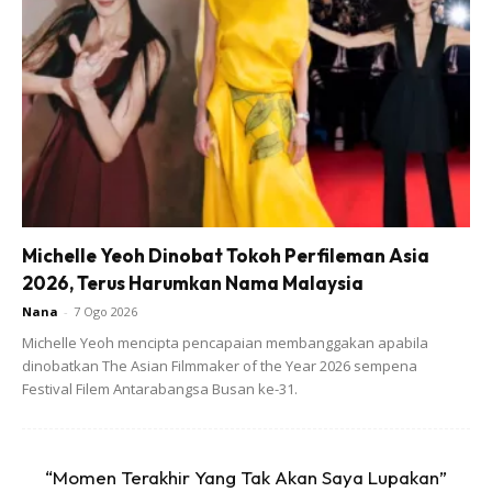
Cara buat :
Michelle Yeoh Dinobat Tokoh Perfileman Asia
2026, Terus Harumkan Nama Malaysia
Nana
-
7 Ogo 2026
Michelle Yeoh mencipta pencapaian membanggakan apabila
dinobatkan The Asian Filmmaker of the Year 2026 sempena
Festival Filem Antarabangsa Busan ke-31.
“Momen Terakhir Yang Tak Akan Saya Lupakan”