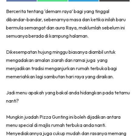
on
on
on
on
Facebook
WhatsApp
Telegram
X
Bercerita tentang ‘demam raya’ bagi yang tinggal
(Twitter)
dibandar-bandar, sebenarnya masa dan ketika inilah baru
bermula semangat dan aura Raya, maklumlah sebelum ini
semuanya berada di kampung halaman.
Dikesempatan hujung minggu biasanya diambil untuk
mengadakan amalan ziarah dan ramai juga yang
menjadikan tradisi menganjurkan rumah terbuka bagi
memeriahkan lagi sambutan hari raya yang diraikan.
Jadi menu apakah yang bakal anda hidangkan pada tetamu
nanti?
Mungkin juadah Pizza Gunting ini boleh dijadikan antara
menu special di majlis rumah terbuka anda nanti.
Menyediakannya juga cukup mudah dan rasanya memang