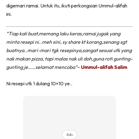
digemari ramai. Untuk itu, ikuti perkongsian Ummul-alifah
ini.
“Tiap kali buat,memang laku keras,ramai jugak yang
minta resepi ni..meh sini, sy share kt korang,senang sgt
buatnya..mari-mari tgk resepinya,sangat sesuai utk yang
nak makan pizza, tapi malas nak uli doh,guna roti gunting-
gunting je……selamat mencoba”
–
Ummul-alifah Salim
Ni resepi utk 1 dulang 10×10 ye..
Ads