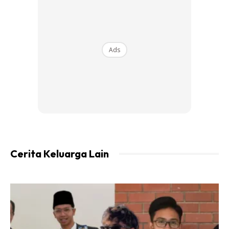
Pada awalnya, anak keempat dari enam beradik ini tidak
berhasrat untuk menyambung pengajian di dalam bidang
perakaunan, namun cadangan ayahnya itu disambut baik
Ads
usai melakukan solat istikarah.
Kata Sarah, resipi kejayaannya adalah kena beri tumpuan
dan keutamaan kepada tugasan yang diberikan pensyarah
selain belajar secara berkumpulan.
Baru tamat pengajian, sudah ada tawaran bekerja yang
menanti sebagai Juruaudit di Firma Audit Antarabangsa
Cerita Keluarga Lain
KPMG.