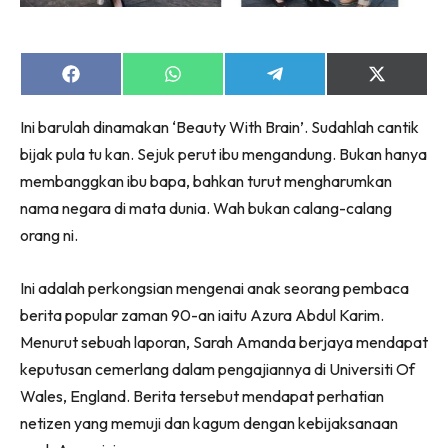
Share
Share
Share
Share
on
on
on
on
Facebook
WhatsApp
Telegram
X
Ini barulah dinamakan ‘Beauty With Brain’. Sudahlah cantik
(Twitter)
bijak pula tu kan. Sejuk perut ibu mengandung. Bukan hanya
membanggkan ibu bapa, bahkan turut mengharumkan
nama negara di mata dunia. Wah bukan calang-calang
orang ni.
Ini adalah perkongsian mengenai anak seorang pembaca
berita popular zaman 90-an iaitu Azura Abdul Karim.
Menurut sebuah laporan, Sarah Amanda berjaya mendapat
keputusan cemerlang dalam pengajiannya di Universiti Of
Wales, England. Berita tersebut mendapat perhatian
netizen yang memuji dan kagum dengan kebijaksanaan