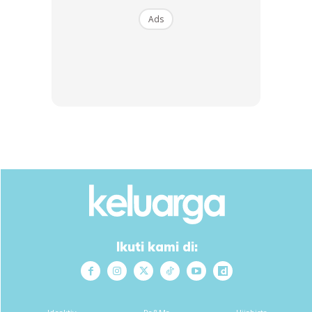
Ads
SHOPEE MY
SHOPEE MY
CENDAWAN RANGUP BY
[500g – 1kg] Frozen Halal
HERO CHEF
Dimsum / Dimsum Sejuk
B...
RM14.6
RM24
RM14.6
RM49
Buy Now
Buy Now
1
/
5
❮
❯
Ikuti kami di: