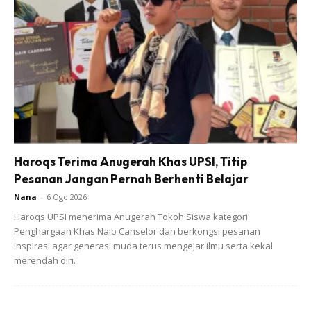
Ads
Menurut Sarah, dia akan bekerja sambil belajar untuk
mendapatkan Sijil Persatuan Akauntan Berkanan (ACCA).
Haroqs Terima Anugerah Khas UPSI, Titip
Pesanan Jangan Pernah Berhenti Belajar
Tahniah diucapkan kepada Sarah dan semoga kejayaan
Nana
-
6 Ogo 2026
sentiasa mengirimu.
Haroqs UPSI menerima Anugerah Tokoh Siswa kategori
Penghargaan Khas Naib Canselor dan berkongsi pesanan
inspirasi agar generasi muda terus mengejar ilmu serta kekal
merendah diri.