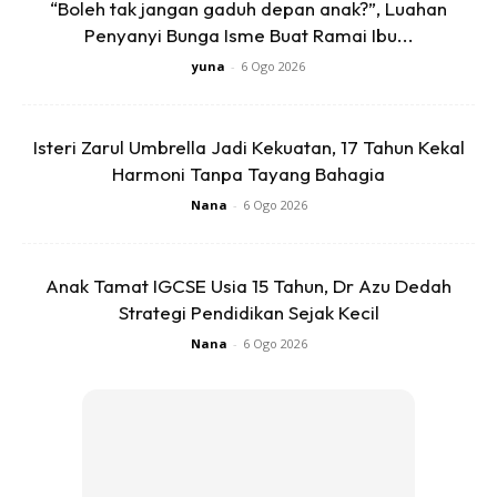
“Boleh tak jangan gaduh depan anak?”, Luahan
Penyanyi Bunga Isme Buat Ramai Ibu...
yuna
-
6 Ogo 2026
Ads
Isteri Zarul Umbrella Jadi Kekuatan, 17 Tahun Kekal
Harmoni Tanpa Tayang Bahagia
Nana
-
6 Ogo 2026
Sumber: Mstar
Anak Tamat IGCSE Usia 15 Tahun, Dr Azu Dedah
Strategi Pendidikan Sejak Kecil
Anda mungkin berminat dengan
Nana
-
6 Ogo 2026