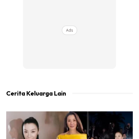
Ads
Minum sebanyak 3 kali sehari dengan sukatan 1 sudu
makan sebelum makan.
Pengambilan secara rutin selama 10 hari sampai
penglihatan kamu dirasa sudah agak baik dan jangan
lupa simpan ramuan ini di dalam peti ais.
Cerita Keluarga Lain
Ramuan ini juga tidak hanya bermanfaat bagi kesihatan
mata, tapi juga bermanfaat untuk kesihatan tubuh
kamu.
Pastikan lidah buaya harus dari lidah buaya yang
umurnya tidak lebih dari 3 tahun, kerana akan