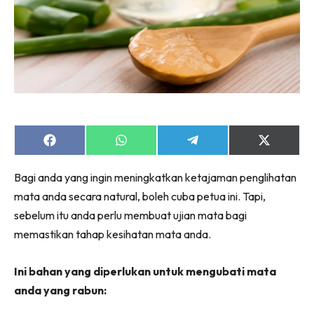
Share
Share
Share
Share
on
on
on
on
Facebook
WhatsApp
Telegram
X
Bagi anda yang ingin meningkatkan ketajaman penglihatan
(Twitter)
mata anda secara natural, boleh cuba petua ini. Tapi,
sebelum itu anda perlu membuat ujian mata bagi
memastikan tahap kesihatan mata anda.
Ini bahan yang diperlukan untuk mengubati mata
anda yang rabun: