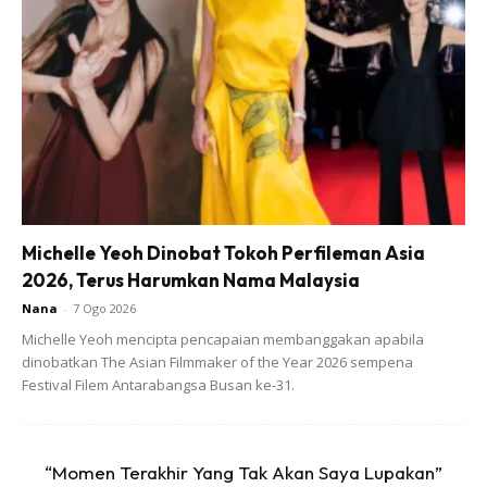
berbahaya bagi mereka yang mengidap penyakit TBC,
kardiovaskular, kehamilan, dan penyakit lain.
Selamat Mencuba
Anda mungkin berminat dengan
Michelle Yeoh Dinobat Tokoh Perfileman Asia
2026, Terus Harumkan Nama Malaysia
Nana
-
7 Ogo 2026
Michelle Yeoh mencipta pencapaian membanggakan apabila
dinobatkan The Asian Filmmaker of the Year 2026 sempena
Festival Filem Antarabangsa Busan ke-31.
SHOPEE MY
SHOPEE MY
CENDAWAN RANGUP BY
[500g – 1kg] Frozen Halal
HERO CHEF
Dimsum / Dimsum Sejuk
B...
“Momen Terakhir Yang Tak Akan Saya Lupakan”