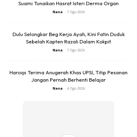
RM14.6
RM24
RM14.6
RM49
Suami Tunaikan Hasrat Isteri Derma Organ
Nana
-
7 Ogo 2026
Buy Now
Buy Now
Dulu Selongkar Beg Kerja Ayah, Kini Fatin Duduk
1
/
5
❮
❯
Sebelah Kapten Razali Dalam Kokpit
Nana
-
7 Ogo 2026
Haroqs Terima Anugerah Khas UPSI, Titip Pesanan
Jangan Pernah Berhenti Belajar
Ads
Nana
-
6 Ogo 2026
p/s-
Cara ini untuk mereka yang baru nak rabun dan