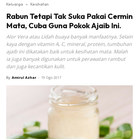
Keluarga
»
Kesihatan
Rabun Tetapi Tak Suka Pakai Cermin
Mata, Cuba Guna Pokok Ajaib Ini.
Alor Vera atau Lidah buaya banyak manfaatnya. Selain
kaya dengan vitamin A, C, mineral, protein, tumbuhan
ajaib ini dikatakan baik untuk kesihatan mata. Malah
ia juga banyak digunakan untuk perawatan rambut
dan juga kecantikan kulit.
By
Amirul Azhar
-
19 Ogo 2017