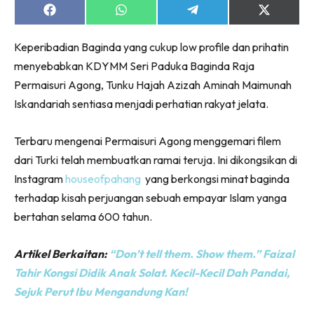
Share
Share
Share
Share
on
on
on
on
Facebook
WhatsApp
Telegram
X
Keperibadian Baginda yang cukup low profile dan prihatin
(Twitter)
menyebabkan KDYMM Seri Paduka Baginda Raja
Permaisuri Agong, Tunku Hajah Azizah Aminah Maimunah
Iskandariah sentiasa menjadi perhatian rakyat jelata.
Terbaru mengenai Permaisuri Agong menggemari filem
dari Turki telah membuatkan ramai teruja. Ini dikongsikan di
Instagram
houseofpahang
yang berkongsi minat baginda
terhadap kisah perjuangan sebuah empayar Islam yanga
bertahan selama 600 tahun.
Artikel Berkaitan:
“Don’t tell them. Show them.” Faizal
Tahir Kongsi Didik Anak Solat. Kecil-Kecil Dah Pandai,
Sejuk Perut Ibu Mengandung Kan!