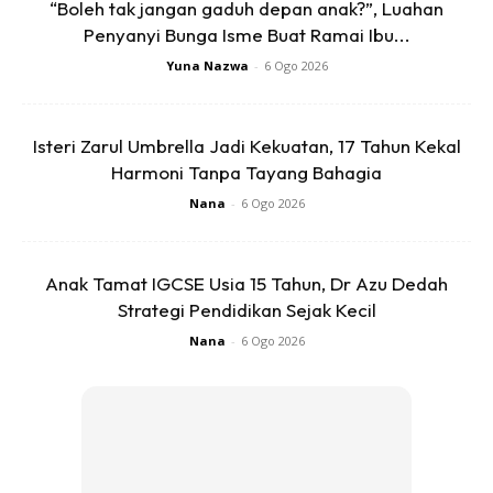
“Boleh tak jangan gaduh depan anak?”, Luahan
Penyanyi Bunga Isme Buat Ramai Ibu...
Yuna Nazwa
-
6 Ogo 2026
Ads
Isteri Zarul Umbrella Jadi Kekuatan, 17 Tahun Kekal
Harmoni Tanpa Tayang Bahagia
Nana
-
6 Ogo 2026
Seri Paduka Baginda buat Min rasa tertarik pulak nak
tonton drama siri Turki ni! Tunggu apa lagi? Jom!
Anak Tamat IGCSE Usia 15 Tahun, Dr Azu Dedah
Strategi Pendidikan Sejak Kecil
Nana
-
6 Ogo 2026