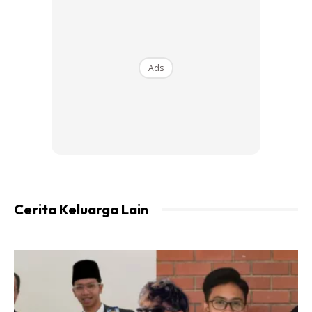
Ads
Cerita Keluarga Lain
Aokme yang minat drama bersiri, jangan risau! KDYMM
Seri Paduka Baginda Raja Permaisuri Agong pun antara
yang layan drama kegemaran tau
Kalau aokme nak tahu, Seri Paduka Baginda gemar