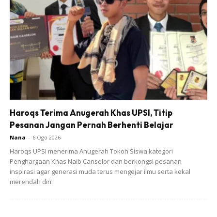
menonton drama bersejarah dan cerita romantik.
“Dulu drama Melayu, tetapi sekarang saya tonton drama
Turki. Saya suka drama bersejarah. Sekarang saya
tengok Resurrection Osman (Dirilis Osman) pula pasal
pengasas Empayar Uthmaniyah dan Payitaht:
Abdulhamid iaitu mengenai Sultan Abdul Hamid, Sultan
ke-34 Empayar Uthmaniyah.”
Haroqs Terima Anugerah Khas UPSI, Titip
Pesanan Jangan Pernah Berhenti Belajar
Titah Seri Paduka Baginda, “Saya tengok drama ni dan
Nana
-
6 Ogo 2026
jatuh cinta dengan Sultan Abdul Hamid. Awak juga patut
Haroqs UPSI menerima Anugerah Tokoh Siswa kategori
tengok bagaimana orang berjuang demi empayar Islam,
Penghargaan Khas Naib Canselor dan berkongsi pesanan
empayar terhebat yang bertahan selama 600 tahun.”
inspirasi agar generasi muda terus mengejar ilmu serta kekal
merendah diri.