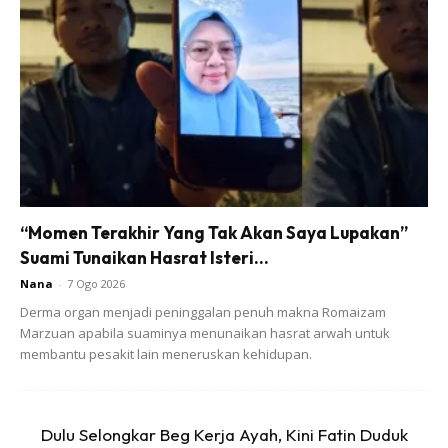
Kalian semua tahu apa yang aku rasa?
“Momen Terakhir Yang Tak Akan Saya Lupakan”
Suami Tunaikan Hasrat Isteri...
Rasa sunyi? Ye, sunyi yang teramat dalam.
Nana
-
7 Ogo 2026
Derma organ menjadi peninggalan penuh makna Romaizam
Rasa menyesal? Ye, pasti ada rasa menyesal sebab tak
Marzuan apabila suaminya menunaikan hasrat arwah untuk
membantu pesakit lain meneruskan kehidupan.
jadi yang terbaik untuk isteri sepanjang waktu hidup dia.
Rasa rindu? Ye, satu perasaan rindu yang teramat sakit
Dulu Selongkar Beg Kerja Ayah, Kini Fatin Duduk
yang bagi aku tak ada penghujungnya melainkan syurga.