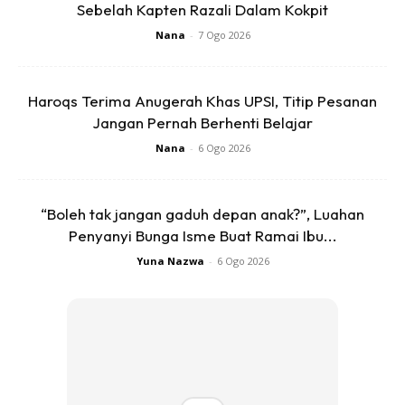
Sebelah Kapten Razali Dalam Kokpit
Nana
-
7 Ogo 2026
Haroqs Terima Anugerah Khas UPSI, Titip Pesanan
Jangan Pernah Berhenti Belajar
Ads
Nana
-
6 Ogo 2026
“Boleh tak jangan gaduh depan anak?”, Luahan
Penyanyi Bunga Isme Buat Ramai Ibu...
Yuna Nazwa
-
6 Ogo 2026
Sahabat alam maya semua, aku bukan orang yang terlalu
berpengalaman dalam menguruskan rumah tangga, aku
hanya sempat rasa bahagia bersama lebih kurang 1 tahun
1 bulan. Nikmat kebahagiaan aku ditarik ketika aku masih
berumur 24 tahun dan anak aku baru berusia 2 bulan.