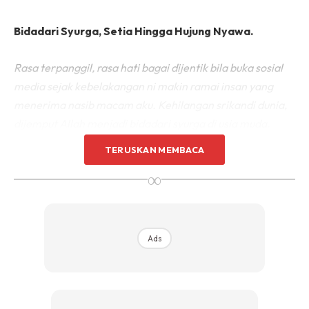
Bidadari Syurga, Setia Hingga Hujung Nyawa.
Rasa terpanggil, rasa hati bagai dijentik bila buka sosial
media sejak kebelakangan ni makin ramai insan yang
menerima nasib macam aku. Kehilangan srikandi dunia,
dijemput Allah menjadi bidadari syurga di usia muda.
TERUSKAN MEMBACA
Lebih kurang 3 tahun 6 bulan aku hidup tanpa isteri di sisi
∞
dan tempoh ni akan terus berpanjangan selagi hayat di
kandung badan.
Ads