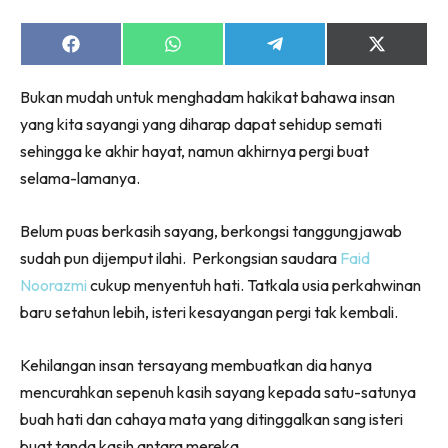
Share
Share
Share
Share
on
on
on
on
Facebook
WhatsApp
Telegram
X
Bukan mudah untuk menghadam hakikat bahawa insan
(Twitter)
yang kita sayangi yang diharap dapat sehidup semati
sehingga ke akhir hayat, namun akhirnya pergi buat
selama-lamanya.
Belum puas berkasih sayang, berkongsi tanggungjawab
sudah pun dijemput ilahi. Perkongsian saudara
Faid
Noorazmi
cukup menyentuh hati. Tatkala usia perkahwinan
baru setahun lebih, isteri kesayangan pergi tak kembali.
Kehilangan insan tersayang membuatkan dia hanya
mencurahkan sepenuh kasih sayang kepada satu-satunya
buah hati dan cahaya mata yang ditinggalkan sang isteri
buat tanda kasih antara mereka.