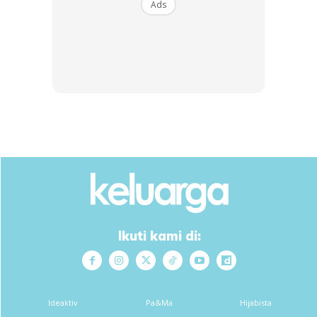
Ads
Ikuti kami di:
Ideaktiv
Pa&Ma
Hijabista