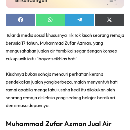
Share
Share
Share
Share
on
on
on
on
Facebook
WhatsApp
Telegram
X
Tular di media sosial khususnya TikTok kisah seorang remaja
(Twitter)
berusia 17 tahun, Muhammad Zufar Azman, yang
mengusahakan jualan air tembikai segar dengan konsep
cukup unik iaitu “bayar seikhlas hati”.
Kisahnya bukan sahaja mencuri perhatian kerana
pendekatan jualan yang berbeza, malah menyentuh hati
ramai apabila mengetahui usaha kecil itu dilakukan oleh
seorang remaja disleksia yang sedang belajar berdikari
demi masa depannya.
Muhammad Zufar Azman Jual Air