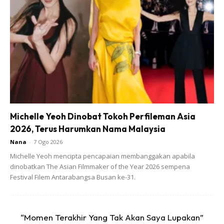
tahun dengan bantuan adik-beradik lain. Gerai kecil itu
beroperasi di tepi jalan kawasan kediaman mereka.
Bagi keluarga ini, perniagaan tersebut bukan semata-mata
untuk meraih keuntungan. Sebaliknya, ia adalah satu latihan
hidup buat Zufar yang kini hampir menamatkan alam
persekolahan.
Michelle Yeoh Dinobat Tokoh Perfileman Asia
“Adik Saya Tidak Dapat Mengira Dengan
2026, Terus Harumkan Nama Malaysia
Baik, Jadi Kami Bimbang Jika Dia Terdedah
Nana
-
7 Ogo 2026
Kepada Situasi Yang Boleh Dimanipulasi.
Michelle Yeoh mencipta pencapaian membanggakan apabila
Sebab Itu Kami Gunakan Konsep Bayaran
dinobatkan The Asian Filmmaker of the Year 2026 sempena
Ikhlas Supaya Lebih Selamat Dan Mudah,”
Festival Filem Antarabangsa Busan ke-31.
Jelasnya.
“Momen Terakhir Yang Tak Akan Saya Lupakan”