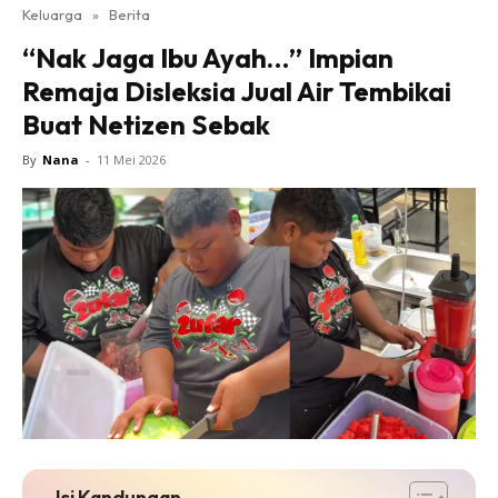
Keluarga
»
Berita
“Nak Jaga Ibu Ayah…” Impian
Remaja Disleksia Jual Air Tembikai
Buat Netizen Sebak
By
Nana
-
11 Mei 2026
Isi Kandungan