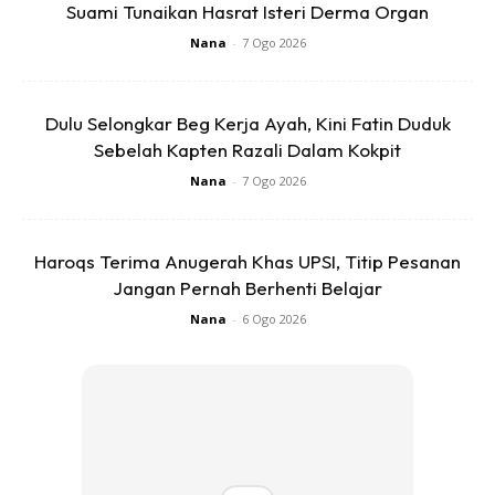
Suami Tunaikan Hasrat Isteri Derma Organ
Kata-kata itu jelas menggambarkan keprihatinan keluarga
Nana
-
7 Ogo 2026
terhadap masa depan Zufar. Mereka tidak hanya melihat
kekurangan yang ada, sebaliknya berusaha mencari jalan
Dulu Selongkar Beg Kerja Ayah, Kini Fatin Duduk
agar dia tetap diberi ruang untuk belajar, mencuba dan
Sebelah Kapten Razali Dalam Kokpit
membina kehidupan sendiri.
Nana
-
7 Ogo 2026
Haroqs Terima Anugerah Khas UPSI, Titip Pesanan
Jangan Pernah Berhenti Belajar
Nana
-
6 Ogo 2026
Ads