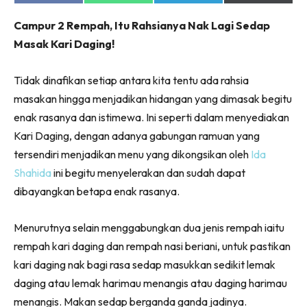
on
on
on
on
Facebook
WhatsApp
Telegram
X
Campur 2 Rempah, Itu Rahsianya Nak Lagi Sedap
(Twitter)
Masak Kari Daging!
Tidak dinafikan setiap antara kita tentu ada rahsia
masakan hingga menjadikan hidangan yang dimasak begitu
enak rasanya dan istimewa. Ini seperti dalam menyediakan
Kari Daging, dengan adanya gabungan ramuan yang
tersendiri menjadikan menu yang dikongsikan oleh
Ida
Shahida
ini begitu menyelerakan dan sudah dapat
dibayangkan betapa enak rasanya.
Menurutnya selain menggabungkan dua jenis rempah iaitu
rempah kari daging dan rempah nasi beriani, untuk pastikan
kari daging nak bagi rasa sedap masukkan sedikit lemak
daging atau lemak harimau menangis atau daging harimau
menangis. Makan sedap berganda ganda jadinya.