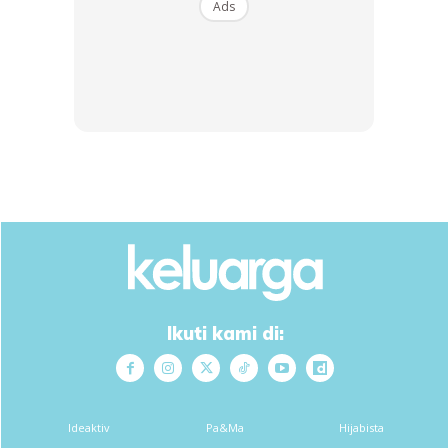
Ads
Rempah ini dibancuh kental dengan sedikit air.
5 sudu besar kerisik
1 1/2 cawan air
4 biji ubi kentang -dipotong 4
Ikuti kami di:
Ads
Ideaktiv
Pa&Ma
Hijabista