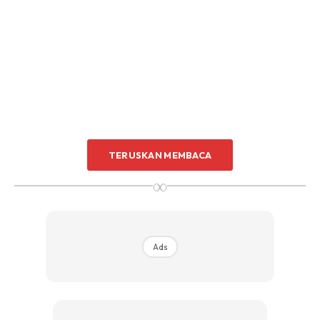
TERUSKAN MEMBACA
∞
Jadi bolehlah anda cuba sendiri menyediakan menu ini untuk
dimakan dengan pelbagai jenis nasi dan boleh juga untuk
dimakan dengan ketupat dan lemang di Hari Raya nanti.
Ads
Apatah lagi menurut empunya resipi, menu ini sangat cepat
dan mudah disediakan berbanding rendang.