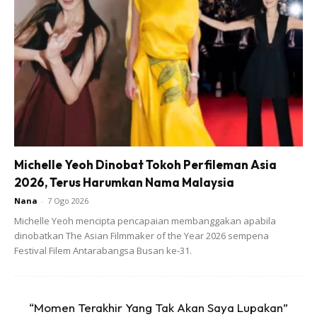
2 inci halia- dihiris halus
2 batang kulit kayu manis
3 kuntum bunga lawang
Bunga cengkeh
3 biji buah pelaga
Michelle Yeoh Dinobat Tokoh Perfileman Asia
2026, Terus Harumkan Nama Malaysia
Nana
-
7 Ogo 2026
Michelle Yeoh mencipta pencapaian membanggakan apabila
dinobatkan The Asian Filmmaker of the Year 2026 sempena
Festival Filem Antarabangsa Busan ke-31.
Ads
“Momen Terakhir Yang Tak Akan Saya Lupakan”