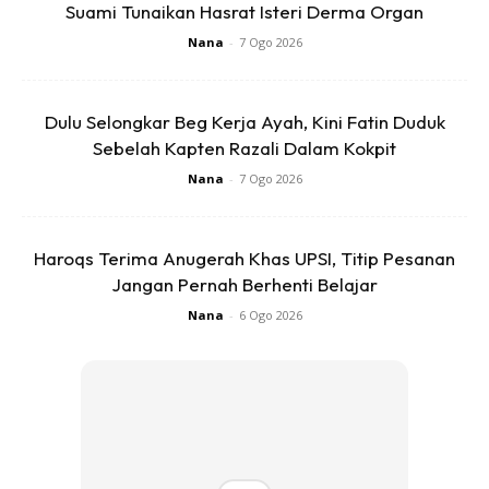
Suami Tunaikan Hasrat Isteri Derma Organ
Nana
-
7 Ogo 2026
10 biji lada hitam
Dulu Selongkar Beg Kerja Ayah, Kini Fatin Duduk
Sebelah Kapten Razali Dalam Kokpit
1 inci Lengkuas 1-diketuk
Nana
-
7 Ogo 2026
3 batang serai 3 -diketuk
Haroqs Terima Anugerah Khas UPSI, Titip Pesanan
1 kg daging – potong kecil
Jangan Pernah Berhenti Belajar
Nana
-
6 Ogo 2026
300 gm rempah daging atau 6 bungkus kecil* (Serbuk
allagapas daging)
2 sudu besar Rempah nasi beriani
1 serbuk cili allagapas atau 1 sudu besar jika nak pedas