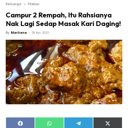
Keluarga
»
Makan
Campur 2 Rempah, Itu Rahsianya
Nak Lagi Sedap Masak Kari Daging!
By
Marliana
-
18 Apr 2023
Share
Share
Share
Share