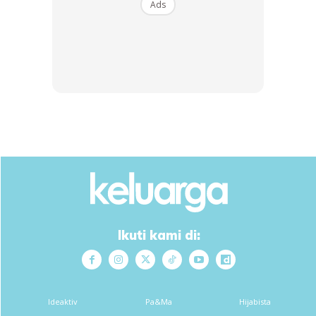
dalam bekas kedap udara. Ia mampu bertahan sehingga 3
Ads
atau 4 hari.
Selamat mencuba!
Dapatkan cerita, perkongsian dan info menarik. Free jer!
Ikuti kami di:
Dengan ini saya bersetuju dengan
Terma Penggunaan
dan
Polisi
Privasi
Langgan Sekarang
Ideaktiv
Pa&Ma
Hijabista