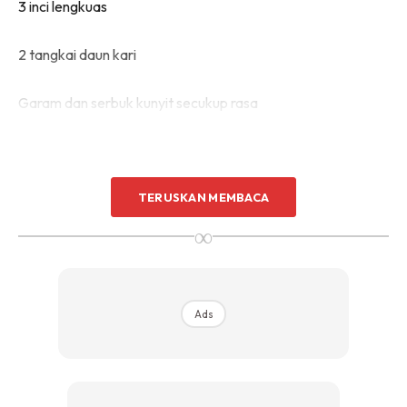
3 inci lengkuas
2 tangkai daun kari
Garam dan serbuk kunyit secukup rasa
TERUSKAN MEMBACA
∞
Ads
Ads
CARA MEMBUAT: