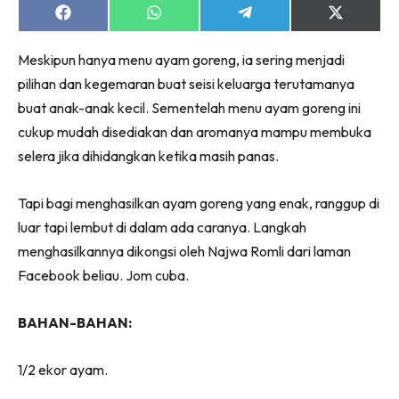
Share
Share
Share
Share
on
on
on
on
Facebook
WhatsApp
Telegram
X
Meskipun hanya menu ayam goreng, ia sering menjadi
(Twitter)
pilihan dan kegemaran buat seisi keluarga terutamanya
buat anak-anak kecil. Sementelah menu ayam goreng ini
cukup mudah disediakan dan aromanya mampu membuka
selera jika dihidangkan ketika masih panas.
Tapi bagi menghasilkan ayam goreng yang enak, ranggup di
luar tapi lembut di dalam ada caranya. Langkah
menghasilkannya dikongsi oleh Najwa Romli dari laman
Facebook beliau. Jom cuba.
BAHAN-BAHAN:
1/2 ekor ayam.