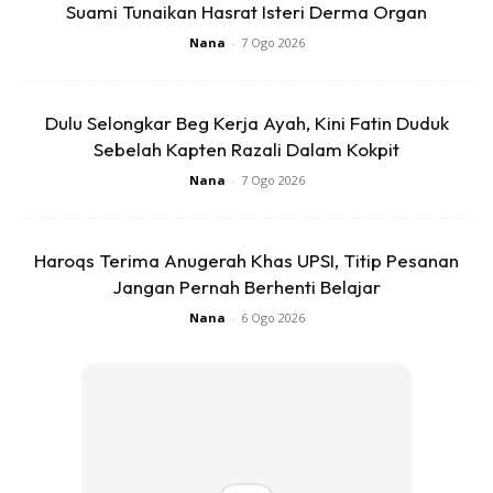
Suami Tunaikan Hasrat Isteri Derma Organ
Nana
-
7 Ogo 2026
Dulu Selongkar Beg Kerja Ayah, Kini Fatin Duduk
Sebelah Kapten Razali Dalam Kokpit
4. Sambil menunggu perapan ayam susunkan daun pisang
Nana
-
7 Ogo 2026
dalam periuk kukus. Kemudian, didihkan air dalam periuk
kukus.
Haroqs Terima Anugerah Khas UPSI, Titip Pesanan
Jangan Pernah Berhenti Belajar
5.Susun ayam di dalam loyang kukus dan kukuskan selama
Nana
-
6 Ogo 2026
20 minit.
6. Setelah dikukus, biarkan sejuk, lalu digoreng dalam masa
5 minit..
Jika ingin disimpan di dalam simpan chiller masukkan ke