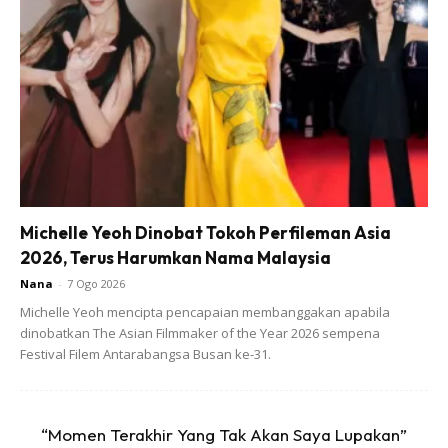
SHOPEE MY
SHOPEE MY
CENDAWAN RANGUP BY
[500g – 1kg] Frozen Halal
HERO CHEF
Dimsum / Dimsum Sejuk
B...
RM14.6
RM24
RM14.6
RM49
Buy Now
Buy Now
Michelle Yeoh Dinobat Tokoh Perfileman Asia
2026, Terus Harumkan Nama Malaysia
1
/
5
❮
❯
Nana
-
7 Ogo 2026
Michelle Yeoh mencipta pencapaian membanggakan apabila
dinobatkan The Asian Filmmaker of the Year 2026 sempena
Festival Filem Antarabangsa Busan ke-31.
“Momen Terakhir Yang Tak Akan Saya Lupakan”
Ads