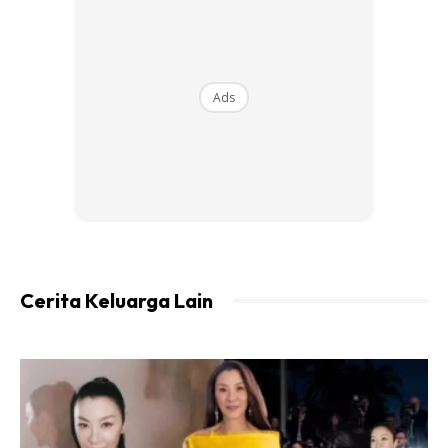
1. Hiris semua bahan tersebut kecuali daun kari.
Ads
2. Kemudian tumbuk semua bahan tadi menggunakan
lesung batu. Boleh juga menggunakan pengisar dengan
mencampurkan sesudu minyak masak dan dua sudu besar
air.
3.Gaulkan ayam bersama daun kari, garam, serbuk kunyit
dan bahan tumbuk tadi. Perap dalam 30 minit.
Cerita Keluarga Lain
Anda mungkin berminat dengan