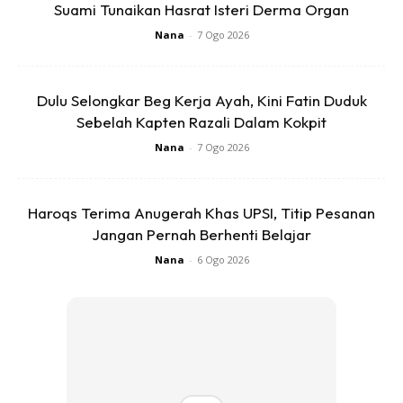
keenakkannya juga kurang jika tak direbus dengan betul.
Suami Tunaikan Hasrat Isteri Derma Organ
Nana
-
7 Ogo 2026
2. Masukkan garam ke dalam air rebusan.
Mungkin kita pun letak garam gak.. tapi kita cuma secubit
Dulu Selongkar Beg Kerja Ayah, Kini Fatin Duduk
dua sajalah kan. Cara ni salah sebenarnya. Rupa-rupanya
Sebelah Kapten Razali Dalam Kokpit
pasta memerlukan garam secukupnya untuk masak dengan
sempurna. Jangan suka-suka hati je campakkan garam tu
Nana
-
7 Ogo 2026
without clear reasons.
Haroqs Terima Anugerah Khas UPSI, Titip Pesanan
Jangan Pernah Berhenti Belajar
Nana
-
6 Ogo 2026