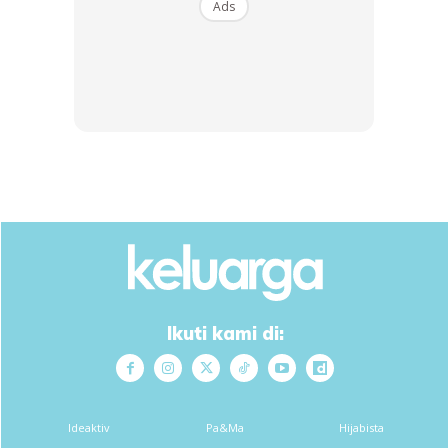
Ads
Ads
Ikuti kami di:
Anggaran garam yang diperlukan – 1 sudu teh garam untuk
Ideaktiv
Pa&Ma
Hijabista
setiap 1 liter air rebusan. Maknanya kalau kita gunakan 3