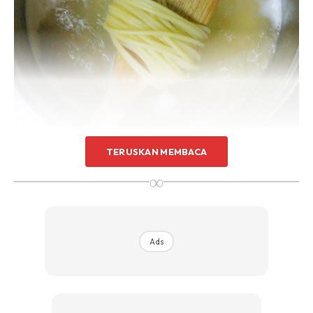
TERUSKAN MEMBACA
Sebenarnya penting untuk kita tahu teknik merebus pasta
∞
dengan betul kerana teknik yg betul akan mengekalkan
kesedapan pasta yg kita makan. Jom kita baca kat bawah
ni teknik yg betul merebus pasta.
Ads