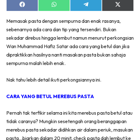
Share
Share
Share
Share
on
on
on
on
Facebook
WhatsApp
Telegram
X
Memasak pasta dengan sempurna dan enak rasanya,
(Twitter)
sebenarnya ada cara dan tip yang tersendiri. Bukan
sekadar direbus hingga lembut namun menurut perkongsian
Wan Muhammad Hafiz Satar ada cara yang betul dan jika
dipraktikkan hasilnya nanti masakan pasta bukan sahaja
sempurna malah lebih enak.
Nak tahu lebih detail ikuti perkongsiannya ini.
CARA YANG BETUL MEREBUS PASTA
Pernah tak terfikir selama ini kita merebus pasta betul atau
tidak caranya? Mungkin sesetengah orang beranggapan
merebus pasta sekadar didihkan air dalam periuk, masukan
pasta…biarkan dalam 20 minit, check pasta dah lembut ke