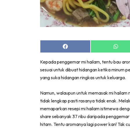
Share
Share
on
on
Facebook
Whats
Kepada penggemar mi hailam, tentu bau aro
sesuai untuk dibuat hidangan ketika minum 
yang suka hidangan ringkas untuk keluarga.
Namun, walaupun untuk memasak mi hailam n
tidak lengkap pasti rasanya tidak enak. Mela
memaparkan resepi mi hailam istimewa dengan
share sebanyak 37 ribu daripada penggemar m
hitam. Tentu aromanya lagi power kan! Tak cub