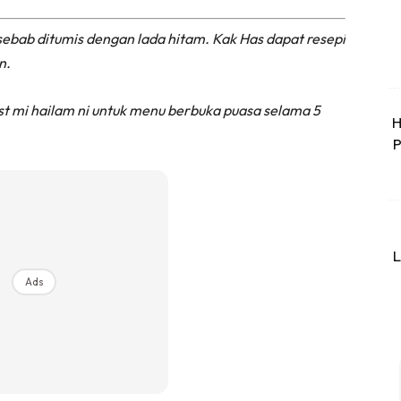
 sebab ditumis dengan lada hitam. Kak Has dapat resepi
n.
st mi hailam ni untuk menu berbuka puasa selama 5
H
P
L
Ads