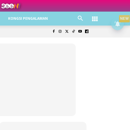
ree jer!
KONGSI PENGALAMAN
NEW
olisi Privasi