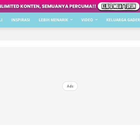
Dapatkan cerita, perkongsian dan info menarik. F
LI
INSPIRASI
LEBIH MENARIK
VIDEO
KELUARGA GADER
Dengan ini saya bersetuju dengan
Terma Penggunaan
dan
P
Langgan Sekarang
Langganan anda telah diterima. Terima kasih!
Ads
Mencari bahagia bersama KELUARGA?
Download dan baca sekarang di
KLIK DI SEENI