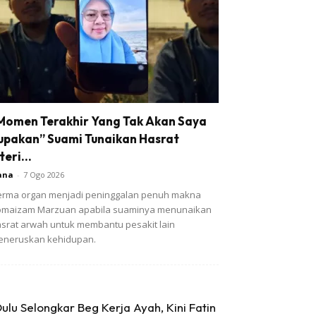
Momen Terakhir Yang Tak Akan Saya
upakan” Suami Tunaikan Hasrat
teri...
ana
-
7 Ogo 2026
rma organ menjadi peninggalan penuh makna
omaizam Marzuan apabila suaminya menunaikan
srat arwah untuk membantu pesakit lain
eneruskan kehidupan.
ulu Selongkar Beg Kerja Ayah, Kini Fatin