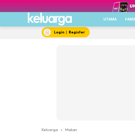
UTAMA
FAMI
Login
|
Register
Keluarga
»
Makan