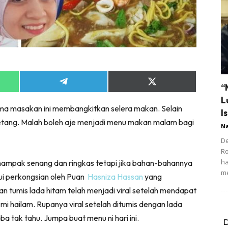
Share
Share
“
on
on
L
App
Telegram
X
ma masakan ini membangkitkan selera makan. Selain
(Twitter)
Is
petang. Malah boleh aje menjadi menu makan malam bagi
N
De
R
ha
ampak senang dan ringkas tetapi jika bahan-bahannya
m
lui perkongsian oleh Puan
Hasniza Hassan
yang
 tumis lada hitam telah menjadi viral setelah mendapat
i hailam. Rupanya viral setelah ditumis dengan lada
a tak tahu. Jumpa buat menu ni hari ini.
D