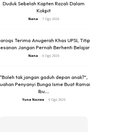
Duduk Sebelah Kapten Razali Dalam
Kokpit
Nana
-
7 Ogo 2026
aroqs Terima Anugerah Khas UPSI, Titip
esanan Jangan Pernah Berhenti Belajar
Nana
-
6 Ogo 2026
“Boleh tak jangan gaduh depan anak?”,
uahan Penyanyi Bunga Isme Buat Ramai
Ibu...
Yuna Nazwa
-
6 Ogo 2026