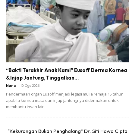
tidak henti-henti mendoakan kami bertiga sejak awal
sehingga Fazura selamat melahirkan. Salam sayang dari
kami bertiga,” katanya.
“Bakti Terakhir Anak Kami” Eusoff Derma Kornea
Ads
& Injap Jantung, Tinggalkan...
Nana
-
10 Ogo 2026
Pendermaan organ Eusoff menjadi legasi mulia remaja 15 tahun
apabila kornea mata dan injap jantungnya didermakan untuk
membantu insan lain.
“Kekurangan Bukan Penghalang” Dr. Siti Hawa Cipta