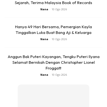
Sejarah, Terima Malaysia Book of Records
Nana
-
10 Ogo 2026
Hanya 49 Hari Bersama, Pemergian Kayla
Tinggalkan Luka Buat Bang Aji & Keluarga
Nana
-
10 Ogo 2026
Anggun Bak Puteri Kayangan, Tengku Puteri Ilyana
Selamat Bernikah Dengan Christopher Lionel
View this post on Instagram
Froggatt
Nana
-
10 Ogo 2026