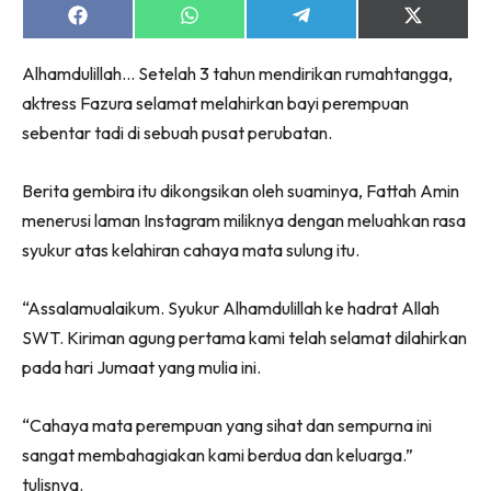
Share
Share
Share
Share
on
on
on
on
Facebook
WhatsApp
Telegram
X
Alhamdulillah… Setelah 3 tahun mendirikan rumahtangga,
(Twitter)
aktress Fazura selamat melahirkan bayi perempuan
sebentar tadi di sebuah pusat perubatan.
Berita gembira itu dikongsikan oleh suaminya, Fattah Amin
menerusi laman Instagram miliknya dengan meluahkan rasa
syukur atas kelahiran cahaya mata sulung itu.
“Assalamualaikum. Syukur Alhamdulillah ke hadrat Allah
SWT. Kiriman agung pertama kami telah selamat dilahirkan
pada hari Jumaat yang mulia ini.
“Cahaya mata perempuan yang sihat dan sempurna ini
sangat membahagiakan kami berdua dan keluarga.”
tulisnya.