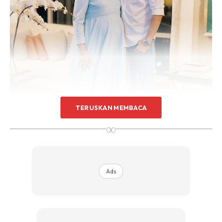
TERUSKAN MEMBACA
∞
Tambah Fattah atau nama penuhnya Abdul Fattah Mohd
Amin, dia dan isterinya memohon sedikit masa bagi
Ads
merahsiakan nama serta wajah bayi mereka sehingga hari
ketujuh kelahiran selain berterima kasih kepada orang
ramai yang sudi mendoakan.