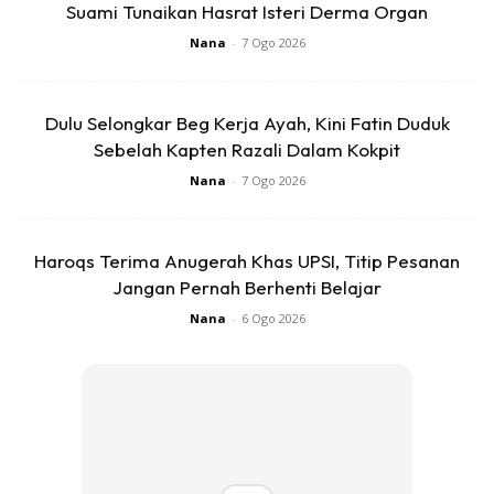
Suami Tunaikan Hasrat Isteri Derma Organ
Ads
Nana
-
7 Ogo 2026
Dulu Selongkar Beg Kerja Ayah, Kini Fatin Duduk
Sebelah Kapten Razali Dalam Kokpit
Nana
-
7 Ogo 2026
Kalau tak larat nak buat sambal ni time sakit, buat teh
halia.
Haroqs Terima Anugerah Khas UPSI, Titip Pesanan
Jangan Pernah Berhenti Belajar
Anda mungkin berminat dengan
Nana
-
6 Ogo 2026