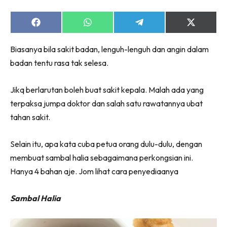
Share
Share
Share
Share
on
on
on
on
Facebook
WhatsApp
Telegram
X
Biasanya bila sakit badan, lenguh-lenguh dan angin dalam
(Twitter)
badan tentu rasa tak selesa.
Jikq berlarutan boleh buat sakit kepala. Malah ada yang
terpaksa jumpa doktor dan salah satu rawatannya ubat
tahan sakit.
Selain itu, apa kata cuba petua orang dulu-dulu, dengan
membuat sambal halia sebagaimana perkongsian ini.
Hanya 4 bahan aje. Jom lihat cara penyediaanya
Sambal Halia