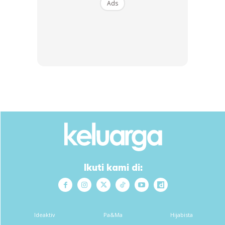
Ads
SHOPEE MY
SHOPEE MY
Dinomi [4 Packs]
[20 Pek] Carina Tisu
(Premium Hanging Tissue)
Gantung Viral 4Ply
230 Pulls tis...
250Pulls 20000S...
RM11.68
RM19.31
RM11.68
RM79.5
Buy Now
Buy Now
1
/
5
❮
❯
Hiris 1 inci halia, masukkan dalam secawan air panas, bila
dah suam, minum perlahan2 sampai habis. Amalkan
Ikuti kami di:
hingga badan rasa cergas semul.
Moga bermanfaat. Selamat mencuba
Ideaktiv
Pa&Ma
Hijabista