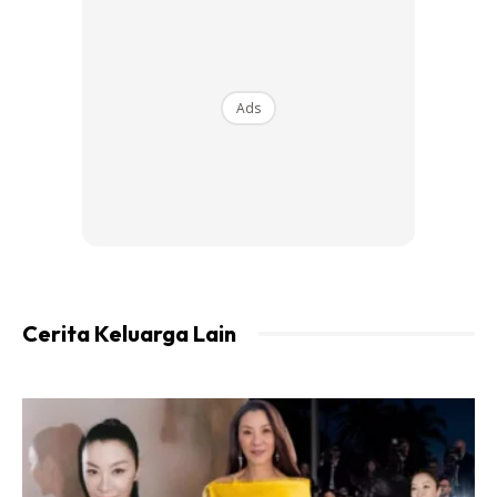
Bahan :
1 inci Halia mentah
1 sk lada hitam biji
1 sb ikan bilis goreng
Ads
1 ulas bawang putih mentah
Cara :
Tumbuk semua bahan dan boleh dihidang. Makan dengan
nasi panas
Cerita Keluarga Lain
Ads