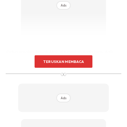
Ads
Petua amalan Arwah Mak, diturunkan pada kami Adik
Beradik.
TERUSKAN MEMBACA
Senjata ampuh untuk masalah angin dlm badan,
∞
mengatasi sengal2 sendi, kebas2 kaki dan tangan,
lenguh2 badan, bandan rasa tak bermaya, urat masuk
angin, sangat2 bagus untuk ibu lepas bersalin yg
mengalami bentan. Makan dengan nasi panas.
Ads
InsyaAllah.. Lepas makan badan berpeluh2, buat kerja
pun cergas, bangun pagi tak rasa sakit2 badan lagi.