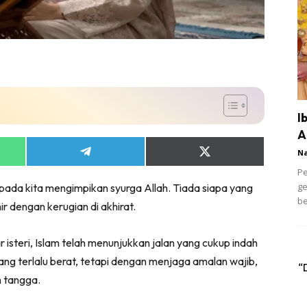
I
A
N
Share
Share
on
on
Pe
App
Telegram
X
ge
ipada kita mengimpikan syurga Allah. Tiada siapa yang
(Twitter)
be
ir dengan kerugian di akhirat.
 isteri, Islam telah menunjukkan jalan yang cukup indah
ang terlalu berat, tetapi dengan menjaga amalan wajib,
“
 tangga.