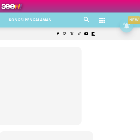
ree jer!
KONGSI PENGALAMAN
NEW
olisi Privasi