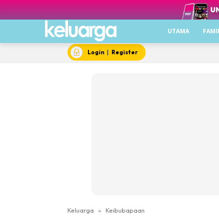
UTAMA
FAMI
Login
|
Register
Keluarga
»
Keibubapaan