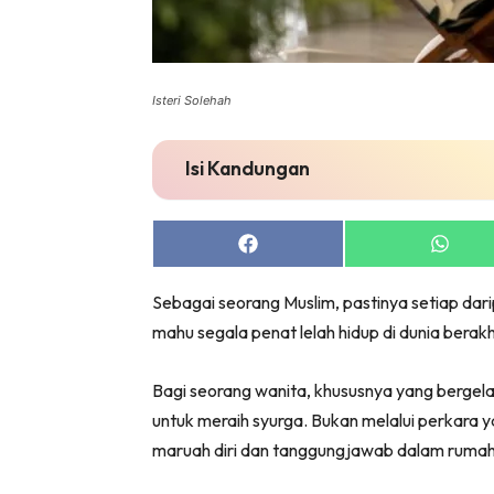
Isteri Solehah
Isi Kandungan
Share
Share
on
on
Facebook
Whats
Sebagai seorang Muslim, pastinya setiap dar
mahu segala penat lelah hidup di dunia berakh
Bagi seorang wanita, khususnya yang bergelar
untuk meraih syurga. Bukan melalui perkara y
maruah diri dan tanggungjawab dalam rumah