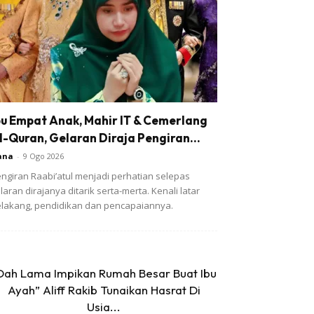
bu Empat Anak, Mahir IT & Cemerlang
l-Quran, Gelaran Diraja Pengiran...
ana
-
9 Ogo 2026
ngiran Raabi’atul menjadi perhatian selepas
laran dirajanya ditarik serta-merta. Kenali latar
lakang, pendidikan dan pencapaiannya.
Dah Lama Impikan Rumah Besar Buat Ibu
Ayah” Aliff Rakib Tunaikan Hasrat Di
Usia...