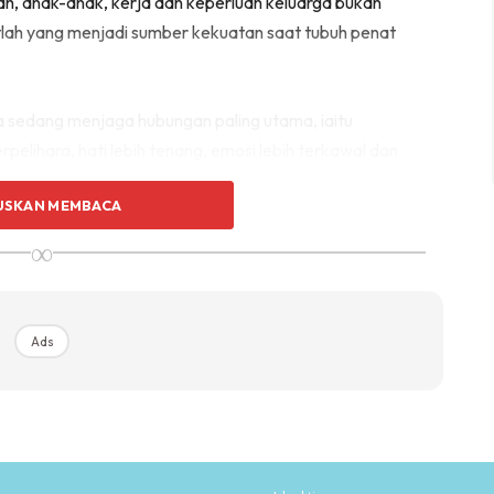
ah, anak-anak, kerja dan keperluan keluarga bukan
atlah yang menjadi sumber kekuatan saat tubuh penat
a sedang menjaga hubungan paling utama, iaitu
pelihara, hati lebih tenang, emosi lebih terkawal dan
USKAN MEMBACA
∞
Ads