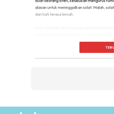
Buat seorang isteri, kesibukan mengurus rum
alasan untuk meninggalkan solat. Malah, sol
dan hati terasa lemah.
Isteri solehah yang menjaga solat sebenarny
hubungan dengan Allah SWT. Apabila solat ter
hidup berumah tangga lebih terpandu.
TER