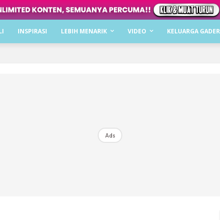
Dapatkan cerita, perkongsian dan info menarik. F
LI
INSPIRASI
LEBIH MENARIK
VIDEO
KELUARGA GADER
Dengan ini saya bersetuju dengan
Terma Penggunaan
dan
P
Langgan Sekarang
Langganan anda telah diterima. Terima kasih!
Ads
Mencari bahagia bersama KELUARGA?
Download dan baca sekarang di
KLIK DI SEENI